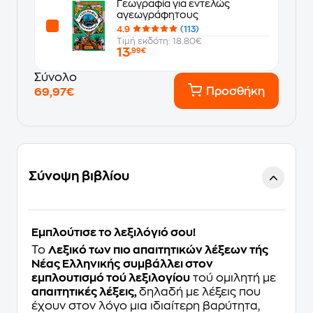
Γεωγραφία για εντελώς
αγεωγράφητους
4.9
(113)
Τιμή εκδότη: 18.80€
13
,99€
Σύνολο
Προσθήκη
69,97€
Σύνοψη βιβλίου
Εμπλούτισε το λεξιλόγιό σου!
Το
Λεξικό των πιο απαιτητικών λέξεων τής
Νέας Ελληνικής
συμβάλλει στον
εμπλουτισμό τού λεξιλογίου
τού ομιλητή με
απαιτητικές λέξεις,
δηλαδή με λέξεις που
έχουν στον λόγο μια ιδιαίτερη βαρύτητα,