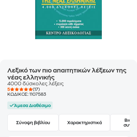
Λεξικό των πιο απαιτητικών λέξεων της
νέας ελληνικής
4000 δύσκολες λέξεις
5
(17)
ΚΩΔΙΚΟΣ:
1107583
Άμεσα Διαθέσιμο
Βιογ
Σύνοψη βιβλίου
Χαρακτηριστικά
συγγ