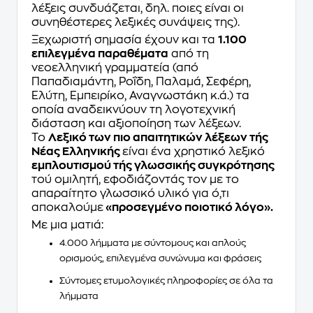
λέξεις συνδυάζεται, δηλ. ποιες είναι οι
συνηθέστερες λεξικές συνάψεις της).
Ξεχωριστή σημασία έχουν και τα
1.100
επιλεγμένα παραθέματα
από τη
νεοελληνική γραμματεία (από
Παπαδιαμάντη, Ροΐδη, Παλαμά, Σεφέρη,
Ελύτη, Εμπειρίκο, Αναγνωστάκη κ.ά.) τα
οποία αναδεικνύουν τη λογοτεχνική
διάσταση και αξιοποίηση των λέξεων.
Το
Λεξικό των πιο απαιτητικών λέξεων τής
Νέας Ελληνικής
είναι ένα χρηστικό λεξικό
εμπλουτισμού τής γλωσσικής συγκρότησης
τού ομιλητή, εφοδιάζοντάς τον με το
απαραίτητο γλωσσικό υλικό για ό,τι
αποκαλούμε
«προσεγμένο ποιοτικό λόγο».
Με μια ματιά:
4.000 λήμματα
με σύντομους και απλούς
ορισμούς, επιλεγμένα συνώνυμα και φράσεις
Σύντομες
ετυμολογικές πληροφορίες σε όλα τα
λήμματα