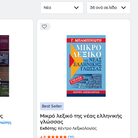
Νέα
36 ανά σελίδα
Best Seller
ας
Μικρό λεξικό της νέας ελληνικής
γλώσσας
νιώτης
Εκδότης:
Κέντρο Λεξικολογίας
4.8
(11)