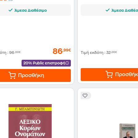
Άμεσα Διαθέσιμο
Άμεσα Διαθέσ
86
,99€
δότη
:
96
,00€
Τιμή εκδότη
:
32
,00€
20% Public επιστροφή
Προσθήκ
Προσθήκη