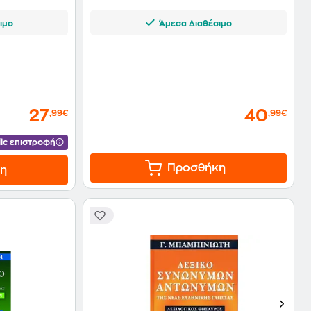
ιμο
Άμεσα Διαθέσιμο
27
40
,99€
,99€
ic επιστροφή
Προσθήκη
η