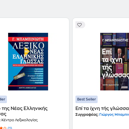
πρόσφατη "Γραμματική της Νέας Ελληνικής".
ller
Best Seller
 της Νέας Ελληνικής
Επί τα ίχνη τής γλώσσ
σας
Συγγραφέας:
Γιώργος Μπαμπι
:
Κέντρο Λεξικολογίας
(1)