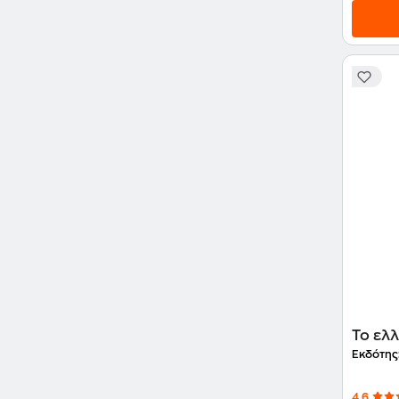
Το ελ
Εκδότης
4.6