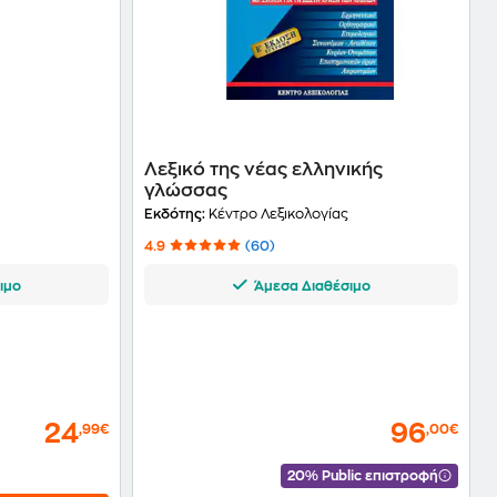
Λεξικό της νέας ελληνικής
γλώσσας
Εκδότης:
Κέντρο Λεξικολογίας
4.9
(60)
ιμο
Άμεσα Διαθέσιμο
24
96
,99€
,00€
20% Public επιστροφή