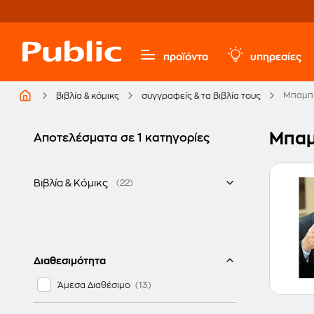
προϊόντα
υπηρεσίες
Μπαμπι
βιβλία & κόμικς
συγγραφείς & τα βιβλία τους
Μπαμ
Αποτελέσματα σε 1 κατηγορίες
Βιβλία & Κόμικς
(22)
Ελληνικά
Λεξικά Ελληνικής & Ξένων Γλωσσών
Διαθεσιμότητα
Άμεσα Διαθέσιμο