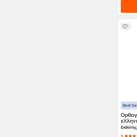
Best Se
Ορθογ
ελλην
Εκδότης
5