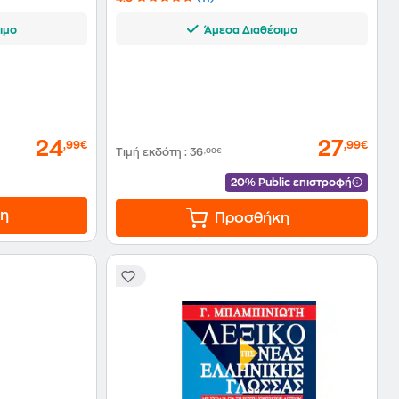
ιμο
Άμεσα Διαθέσιμο
24
27
,99€
,99€
Τιμή εκδότη
:
36
,00€
20% Public επιστροφή
η
Προσθήκη