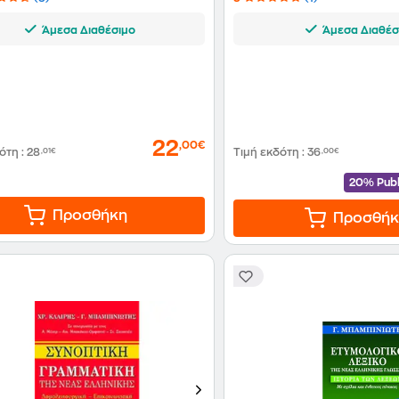
Άμεσα Διαθέσιμο
Άμεσα Διαθέσ
22
,00€
δότη
:
28
,01€
Τιμή εκδότη
:
36
,00€
20% Publ
Προσθήκη
Προσθήκ