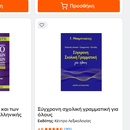
η
Προσθήκη
 και των
Σύγχρονη σχολική γραμματική για
ελληνικής
όλους
Εκδότης:
Κέντρο Λεξικολογίας
4.6
(20)