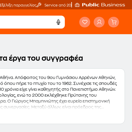
Εξέλιξη παραγγελίας
Service από 20'
 τα έργα του συγγραφέα
 Αθήνα. Απόφοιτος του 9ου Γυμνάσιου Αρρένων Αθηνών,
όπου πήρε το πτυχίο του το 1962. Συνέχισε τις σπουδές
10 χρόνια είχε γίνει καθηγητής στο Πανεπιστήμιο Αθηνών.
ολογίας, ενώ το 2000 εκλέχθηκε Πρύτανης του
ερα. Ο Γιώργος Μπαμπινιώτης έχει ευρεία επιστημονική
ς συνεργασίες. Μεταξύ άλλων, είναι πρόεδρος της
ίων Σχολείων, Πρόεδρος της Γλωσσικής Εταιρείας των
 Βήμα" και επιστημονικός συντάκτης τηλεοπτικών
συγγραφικό του έργο περιλαμβάνονται δεκάδες βιβλία,
αφείο", το "Λεξικό της Νέας Ελληνικής Γλώσσας" και η πολύ