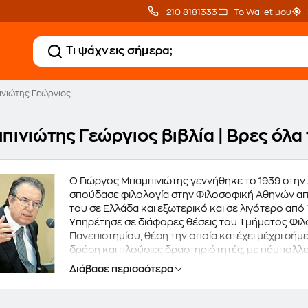
210 8181333
Το Wallet μου
νιώτης Γεώργιος
πινιώτης Γεώργιος βιβλία | Βρες όλα
Ο Γιώργος Μπαμπινιώτης γεννήθηκε το 1939 στην
σπούδασε φιλολογία στην Φιλοσοφική Αθηνών από 
του σε Ελλάδα και εξωτερικό και σε λιγότερο από 
Υπηρέτησε σε διάφορες θέσεις του Τμήματος Φιλ
Πανεπιστημίου, θέση την οποία κατέχει μέχρι σήμ
δράση και πλούσιες δραστηριότητές, με πάμπολλε
Φιλεκπαιδευτικής Εταιρείας Αρσακείων - Τοσιτσε
Διάβασε περισσότερα
Αθηνών, τακτικός συνεργάτης της εφημερίδας "Το
εκπομπών στην Κρατική Τηλεόραση. Στο πλούσιο 
ανάμεσα τους το "Λεξικό για το Σχολείο και το Γρ