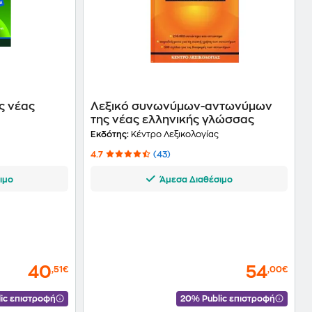
ς νέας
Λεξικό συνωνύμων-αντωνύμων
της νέας ελληνικής γλώσσας
Εκδότης:
Κέντρο Λεξικολογίας
4.7
(43)
ιμο
Άμεσα Διαθέσιμο
40
54
,51€
,00€
ic επιστροφή
20% Public επιστροφή