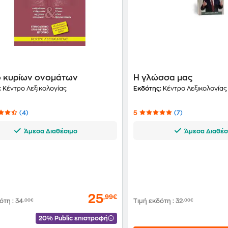
ό κυρίων ονομάτων
Η γλώσσα μας
:
Κέντρο Λεξικολογίας
Εκδότης:
Κέντρο Λεξικολογίας
(4)
5
(7)
Άμεσα Διαθέσιμο
Άμεσα Διαθέσ
25
,99€
δότη
:
34
,00€
Τιμή εκδότη
:
32
,00€
20% Public επιστροφή