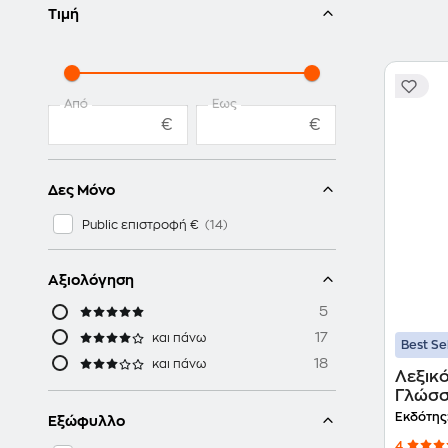
Τιμή
Από
Έως
€
€
Δες Μόνο
Public επιστροφή €
Αξιολόγηση
5
17
και πάνω
Best Se
18
και πάνω
Λεξικό
Γλώσ
Εκδότης
Εξώφυλλο
4