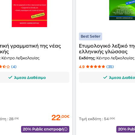
Best Seller
ική γραμματική της νέας
Ετυμολογικό λεξικό τη
ικής
ελληνικής γλώσσας
:
Κέντρο Λεξικολογίας
Εκδότης:
Κέντρο Λεξικολογίας
(4)
4.9
(35)
Άμεσα Διαθέσιμο
Άμεσα Διαθέσ
22
,00€
δότη
:
28
,01€
Τιμή εκδότη
:
54
,00€
20% Public επιστροφή
20% Publ