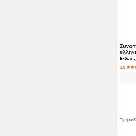
Συνοπτ
ελλην
Εκδότης
3.5
Τιμή εκ