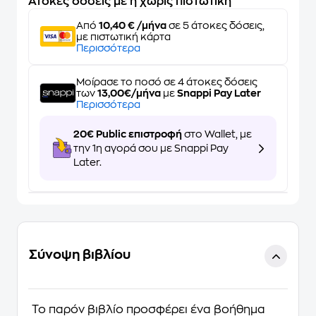
Άτοκες δόσεις με ή χωρίς πιστωτική
Από
10,40 € /μήνα
σε 5 άτοκες δόσεις,
με πιστωτική κάρτα
Περισσότερα
Μοίρασε το ποσό σε 4 άτοκες δόσεις
των
13,00€/μήνα
με
Snappi Pay Later
Περισσότερα
20€ Public επιστροφή
στο Wallet, με
την 1η αγορά σου με Snappi Pay
Later.
Σύνοψη βιβλίου
Το παρόν βιβλίο προσφέρει ένα βοήθημα