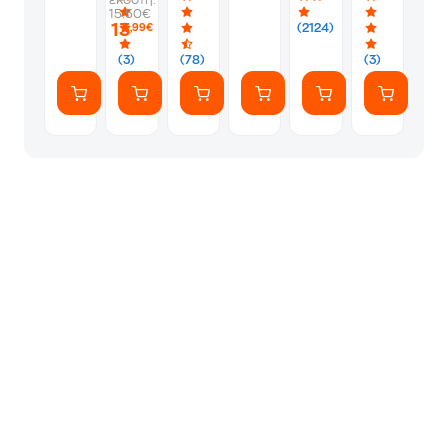
εκδότη:
-
-
Album
Silver
1
15.50€
PS5
Silver
Φακελάκι
13
(2124)
,99€
(7
Αυτοκόλλητ
(3)
(78)
(3)