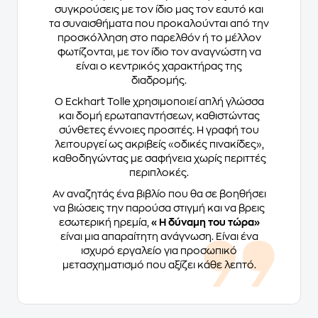
συγκρούσεις με τον ίδιο μας τον εαυτό και
τα συναισθήματα που προκαλούνται από την
προσκόλληση στο παρελθόν ή το μέλλον
φωτίζονται, με τον ίδιο τον αναγνώστη να
είναι ο κεντρικός χαρακτήρας της
διαδρομής.
Ο Eckhart Tolle χρησιμοποιεί απλή γλώσσα
και δομή ερωταπαντήσεων, καθιστώντας
σύνθετες έννοιες προσιτές. Η γραφή του
λειτουργεί ως ακριβείς «οδικές πινακίδες»,
καθοδηγώντας με σαφήνεια χωρίς περιττές
περιπλοκές.
Αν αναζητάς ένα βιβλίο που θα σε βοηθήσει
να βιώσεις την παρούσα στιγμή και να βρεις
εσωτερική ηρεμία,
«Η δύναμη του τώρα»
είναι μια απαραίτητη ανάγνωση. Είναι ένα
ισχυρό εργαλείο για προσωπικό
μετασχηματισμό που αξίζει κάθε λεπτό.