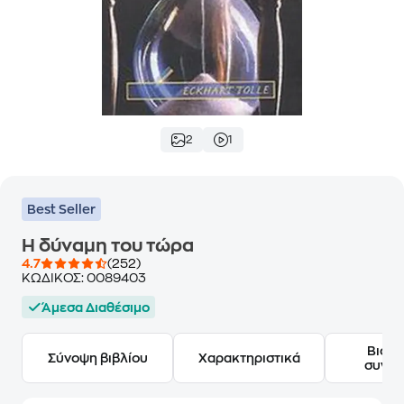
2
1
Best Seller
Η δύναμη του τώρα
4.7
(252)
ΚΩΔΙΚΟΣ:
0089403
Άμεσα Διαθέσιμο
Βιογ
Σύνοψη βιβλίου
Χαρακτηριστικά
συγγ