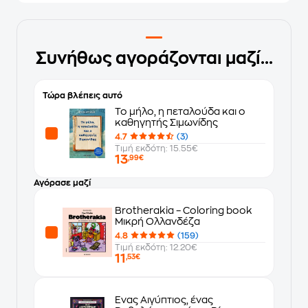
Συνήθως αγοράζονται μαζί...
Τώρα βλέπεις αυτό
Το μήλο, η πεταλούδα και ο
καθηγητής Σιμωνίδης
4.7
(3)
Τιμή εκδότη: 15.55€
13
,99€
Αγόρασε μαζί
Brotherakia – Coloring book
Μικρή Ολλανδέζα
4.8
(159)
Τιμή εκδότη: 12.20€
11
,53€
Ένας Αιγύπτιος, ένας