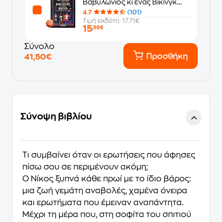
Βαβυλώνιος κι ένας Βίκινγκ
μπαίνουν σ’ένα μπαρ
4.7
(101)
Τιμή εκδότη: 17.71€
15
,98€
Σύνολο
Προσθήκη
41,50€
Σύνοψη βιβλίου
Τι συμβαίνει όταν οι ερωτήσεις που άφησες
πίσω σου σε περιμένουν ακόμη;
Ο Νίκος ξυπνά κάθε πρωί με το ίδιο βάρος:
μια ζωή γεμάτη αναβολές, χαμένα όνειρα
και ερωτήματα που έμειναν αναπάντητα.
Μέχρι τη μέρα που, στη σοφίτα του σπιτιού