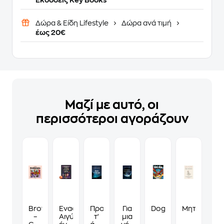
Εκδόσεις Key Books
Δώρα & Είδη Lifestyle
Δώρα ανά τιμή
έως 20€
Μαζί με αυτό, οι
περισσότεροι αγοράζουν
Brotherakia
Ένας
Προς
Για
Dog man 14 - Ο μεγάλ
Μητέρες
–
Αιγύπτιος,
τ'
μια