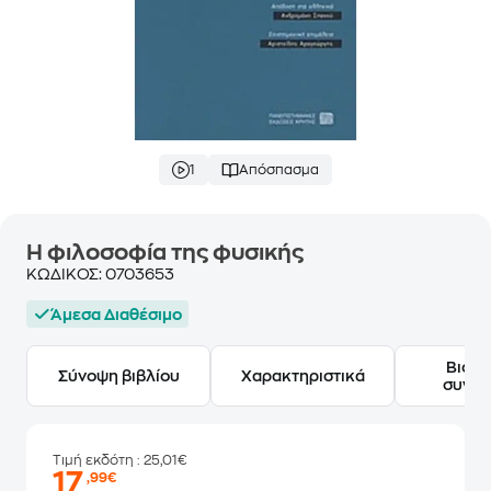
1
Απόσπασμα
Η φιλοσοφία της φυσικής
ΚΩΔΙΚΟΣ:
0703653
Άμεσα Διαθέσιμο
Βιογ
Σύνοψη βιβλίου
Χαρακτηριστικά
συγγ
Τιμή εκδότη
: 25,01€
17
,99€