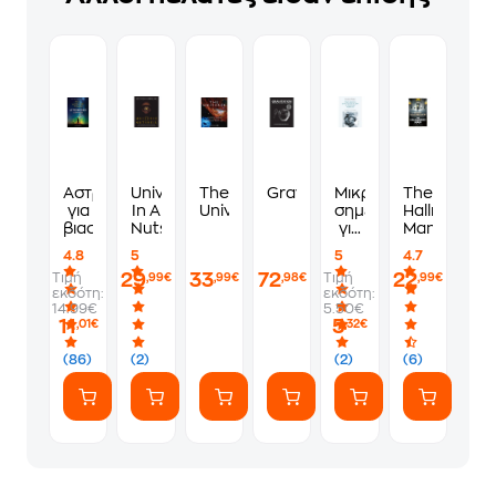
Αστροφυσική
Universe
The
Gravitation
Μικρές
The
για
In A
Universe
σημειώσεις
Hallmarked
βιαστικούς
Nutshell
για
Man
την
4.8
5
5
4.7
τέχνη
29
33
72
22
Τιμή
Τιμή
,99€
,99€
,98€
,99€
και
εκδότη:
εκδότη:
τον
14.99€
5.50€
τρόπο
11
5
,01€
,32€
να
τακτοποιούμε
(86)
(2)
(2)
(6)
τα
βιβλία
μας