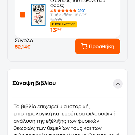
Ο άνδρας που πέθανε δύο
φορές
4.8
(20)
Τιμή εκδότη: 18.80€
13.99€
0.82€ έκπτωση
13
,17€
Σύνολο
Προσθήκη
52,14€
Σύνοψη βιβλίου
Το βιβλίο επιχειρεί µια ιστορική,
επιστημολογική και ευρύτερα φιλοσοφική
ανάλυση της εξέλιξης των φυσικών
θεωριών, των θεμελίων τους και των