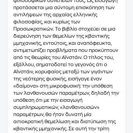
φιλοσοφικών συνεπειών τους. Ως εισαγωγή
προτάσσεται µια σύντομη επισκόπηση των
αντιλήψεων της αρχαίας ελληνικής
φιλοσοφίας, και κυρίως των
Προσωκρατικών. Το βιβλίο στοχεύει σε µια
διερεύνηση των θεμελίων της κβαντικής
µμηχανικής, εντούτοις, και αναπόφευκτα,
αντιμετωπίζει προβλήματα που προκύπτουν
από τις θεωρίες του Αϊνστάιν. Ο τίτλος του,
εξάλλου, σηματοδοτεί το γεγονός ότι ο
Αϊνστάιν, κορυφαίος μεταξύ των γιγάντων
της νεότερης φυσικής, εισήγαγε έναν
«δαίμονα» στη µικροφυσική: την υπόθεση
των λανθανουσών παραμέτρων, δηλαδή την
υπόθεση ότι µε την εισαγωγή
συμπληρωματικών, «λανθανουσών»
παραμέτρων, θα ήταν δυνατή µία
αιτιοκρατική θεμελίωση και διατύπωση της
κβαντικής µμηχανικής. Σε αυτή την τρίτη