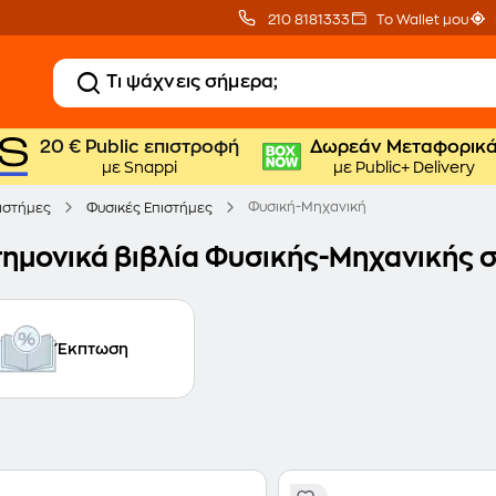
210 8181333
Το Wallet μου
20 € Public επιστροφή
Δωρεάν Μεταφορικ
με Snappi
με Public+ Delivery
Φυσική-Μηχανική
πιστήμες
Φυσικές Επιστήμες
τημονικά βιβλία Φυσικής-Μηχανικής σ
Έκπτωση