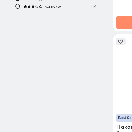
44
και πάνω
Best Se
H ακα