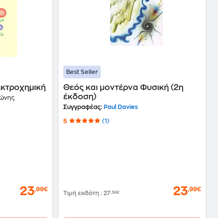
Best Seller
λεκτροχημική
Θεός και μοντέρνα Φυσική (2η
έκδοση)
τώνης
Συγγραφέας:
Paul Davies
5
(1)
23
23
,99€
,99€
Τιμή εκδότη
:
27
,56€