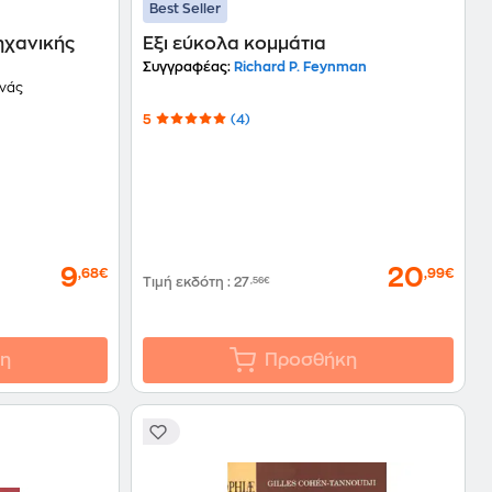
Best Seller
χανικής
Έξι εύκολα κομμάτια
Συγγραφέας:
Richard P. Feynman
νάς
5
(4)
9
20
,68€
,99€
Τιμή εκδότη
:
27
,56€
η
Προσθήκη