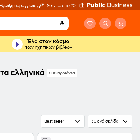
Εξέλιξη παραγγελίας
Service από 20'
ά
Έλα στον κόσμο
των ηχητικών βιβλίων
τα ελληνικά
205 προϊόντα
Best seller
36 ανά σελίδα