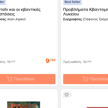
ller
Best Seller
ταϊν και οι κβαντικές
Προβλήματα Κβαντομη
στάσεις
Λυκείου
έας:
Alain Aspect
Συγγραφέας:
Στέφανος Τραχα
9
,74€
δότη
:
10
,07€
Τιμή εκδότη
:
10
,00€
Προσθήκη
Προσθήκ