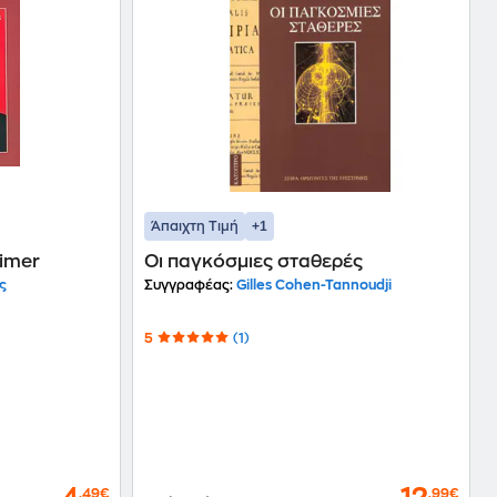
+1
Άπαιχτη Τιμή
eimer
Οι παγκόσμιες σταθερές
ς
Συγγραφέας:
Gilles Cohen-Tannoudji
5
(1)
,49€
,99€