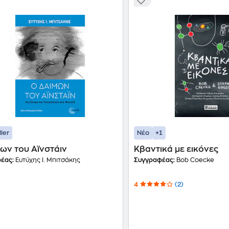
+1
ller
Νέο
ων του Αϊνστάιν
Κβαντικά με εικόνες
έας:
Ευτύχης Ι. Μπιτσάκης
Συγγραφέας:
Bob Coecke
4
(2)