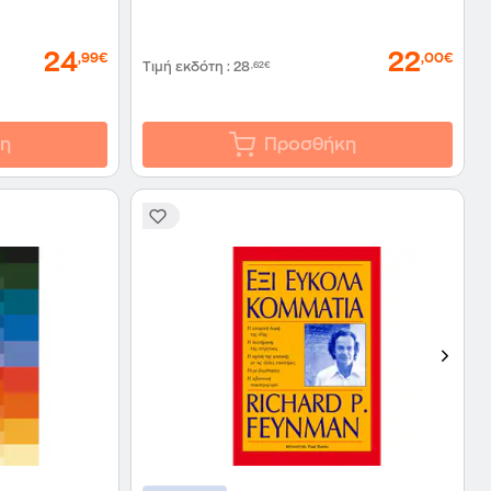
24
22
,99€
,00€
Τιμή εκδότη
:
28
,62€
η
Προσθήκη