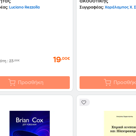
ητας
ακουστικής
έας:
Luciano Rezzolla
Συγγραφέας:
Χαράλαμπος Χ. 
19
,00€
δότη
:
23
,00€
Προσθήκη
Προσθήκ