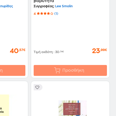
βαρύτητα
Σπυρίδης
Συγγραφέας:
Lee Smolin
4
(1)
40
23
,57€
,99€
Τιμή εκδότη
:
30
,74€
η
Προσθήκη