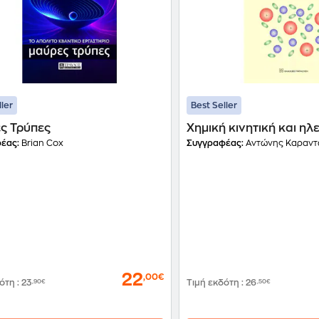
ller
Best Seller
ς Τρύπες
Χημική κινητική και η
έας:
Brian Cox
Συγγραφέας:
Αντώνης Καραν
22
,00€
δότη
:
23
,90€
Τιμή εκδότη
:
26
,50€