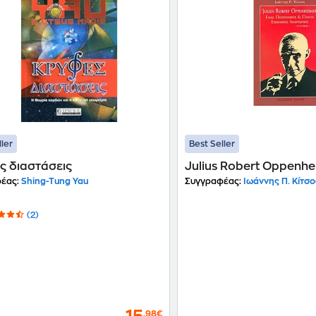
ller
Best Seller
ς διαστάσεις
Julius Robert Oppenh
έας:
Shing-Tung Yau
Συγγραφέας:
Ιωάννης Π. Κίτσο
(2)
,98€