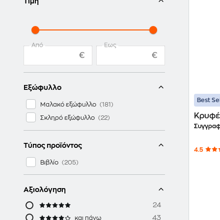
Τιμή
Από
Έως
€
€
Εξώφυλλο
Best Se
Μαλακό εξώφυλλο
Κρυφέ
Σκληρό εξώφυλλο
Συγγραφ
Τύπος προϊόντος
4.5
Βιβλίο
Αξιολόγηση
24
43
και πάνω