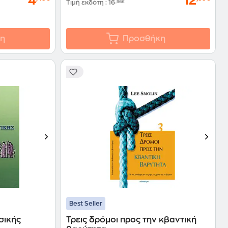
4
12
Τιμή εκδότη
:
16
,96€
η
Προσθήκη
Best Seller
σικής
Τρεις δρόμοι προς την κβαντική