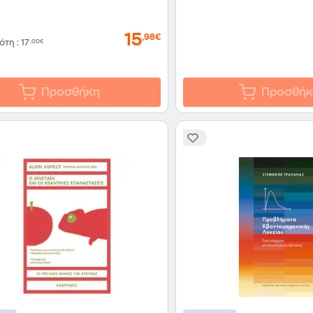
15
,98€
δότη
:
17
,00€
Προσθήκη
Προσθήκ