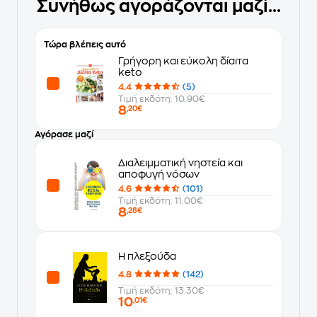
Συνήθως αγοράζονται μαζί...
Τώρα βλέπεις αυτό
Γρήγορη και εύκολη δίαιτα
keto
4.4
(5)
Τιμή εκδότη: 10.90€
8
,20€
Αγόρασε μαζί
Διαλειμματική νηστεία και
αποφυγή νόσων
4.6
(101)
Τιμή εκδότη: 11.00€
8
,28€
Η πλεξούδα
4.8
(142)
Τιμή εκδότη: 13.30€
10
,01€