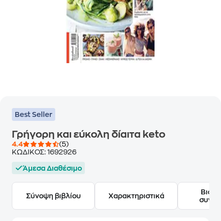
Best Seller
Γρήγορη και εύκολη δίαιτα keto
4.4
(5)
ΚΩΔΙΚΟΣ:
1692926
Άμεσα Διαθέσιμο
Βιογ
Σύνοψη βιβλίου
Χαρακτηριστικά
συγγ