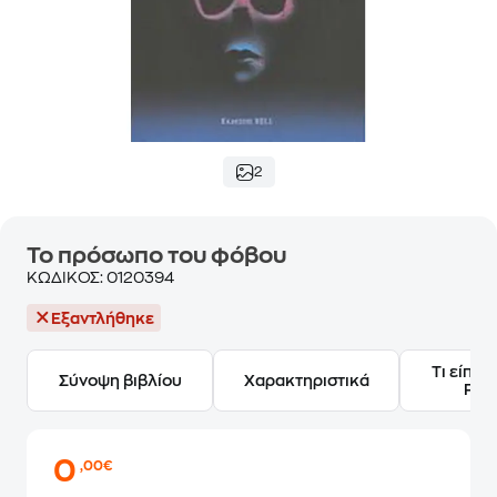
2
Το πρόσωπο του φόβου
ΚΩΔΙΚΟΣ:
0120394
Εξαντλήθηκε
Τι είπαν
Σύνοψη βιβλίου
Χαρακτηριστικά
Frie
0
,00€