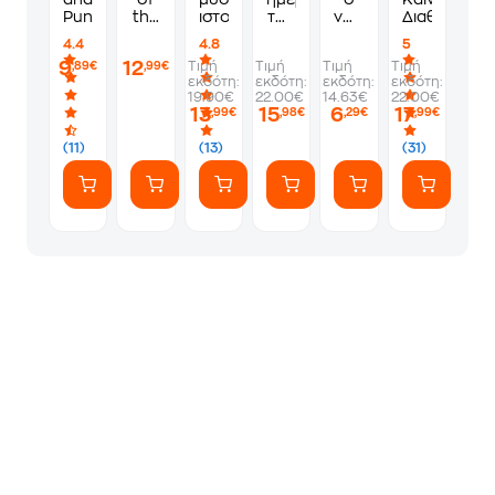
Punishment
the
ιστορία
του
νους
Διαθήκη
Earth
συγγραφέα
σου
4.4
4.8
5
βράζει
9
12
Τιμή
Τιμή
Τιμή
Τιμή
,89€
,99€
κι η
εκδότη:
εκδότη:
εκδότη:
εκδότη:
καρδιά
19.90€
22.00€
14.63€
22.00€
-Ανθολογία
13
15
6
17
,99€
,98€
,29€
,99€
ποιημάτων
(+CD)
(11)
(13)
(31)