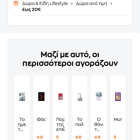
Δώρα & Είδη Lifestyle
Δώρα ανά τιμή
έως 20€
Μαζί με αυτό, οι
περισσότεροι αγοράζουν
Το
Φάουστ
Πορτρέτα
Το
Ο
Murdoku
ημερολόγιο
της
παλτό
θάνατος
του
επιθυμίας
του
συγγραφέα
Αρτέμιο
4.6
5
4.8
4.8
5
Κρους