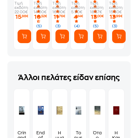
Τιμή
Τιμή
Τιμή
Τιμή
Τιμή
Τιμή
εκδότη:
εκδότη:
εκδότη:
εκδότη:
εκδότη:
εκδότη:
22.00€
14.00€
16.00€
5.50€
18.57€
15.50€
15
10
11
4
13
13
,98€
,52€
,76€
,14€
,00€
,99€
(5)
(3)
(4)
(5)
(3)
Άλλοι πελάτες είδαν επίσης
Crime
Ends
Η
Το
Όταν
Η
and
of
μυστική
ημερολόγιο
ο
Καινή