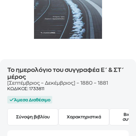
Το ημερολόγιο του συγγραφέα Ε΄ & ΣΤ΄
μέρος
[Σεπτέμβριος – Δεκέμβριος] – 1880 – 1881
ΚΩΔΙΚΟΣ:
1733811
Άμεσα Διαθέσιμο
Βιογ
Σύνοψη βιβλίου
Χαρακτηριστικά
συγγ