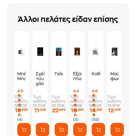
Άλλοι πελάτες είδαν επίσης
Μπέτι
Σχέδια
Γαλανόσκυλος
Εξαίσιο
Καθεδρικοί
Μαύρο
Μπου
του
πτώμα
φως
χάους
4.5
4.4
4.8
Τιμή
Τιμή
Τιμή
Τιμή
Τιμή
Τιμή
εκδότη:
εκδότη:
εκδότη:
εκδότη:
εκδότη:
εκδότη:
18.00€
15.50€
25.50€
14.39€
18.00€
16.60€
16
11
22
10
14
12
,99€
,40€
,99€
,58€
,39€
,40€
(4)
(5)
(52)