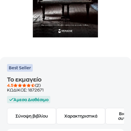
Best Seller
Το εκμαγείο
4.5
(2)
ΚΩΔΙΚΟΣ:
1872671
Άμεσα Διαθέσιμο
Βιογ
Σύνοψη βιβλίου
Χαρακτηριστικά
συγγ