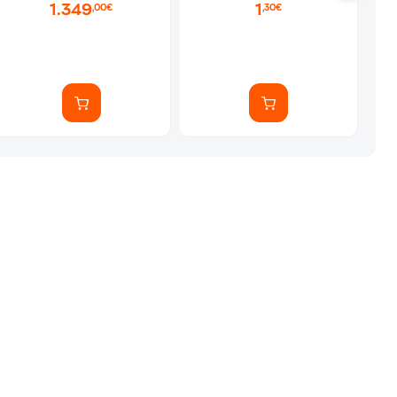
1.349
1
,00€
,30€