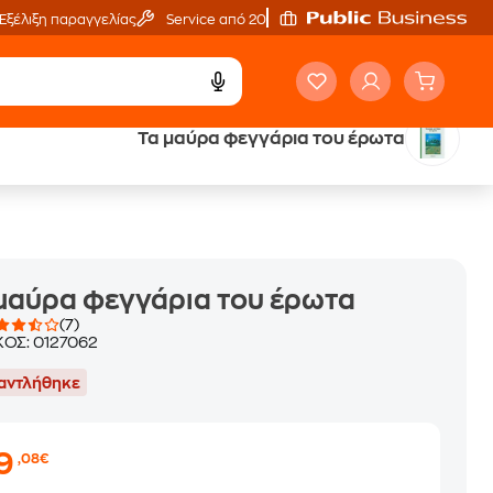
Εξέλιξη παραγγελίας
Service από 20'
Τα μαύρα φεγγάρια του έρωτα
ά
Έλα στον κόσμο
των ηχητικών βιβλίων
μαύρα φεγγάρια του έρωτα
(7)
ΚΟΣ:
0127062
αντλήθηκε
19
,08€