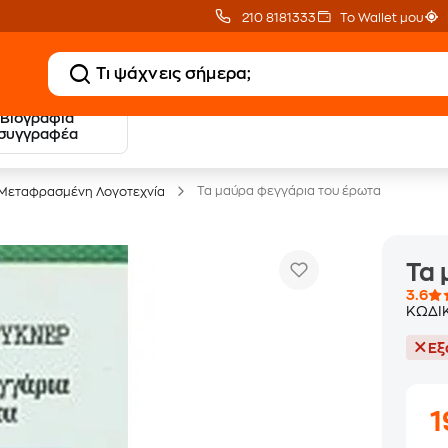
210 8181333
Το Wallet μου
Βιογραφία
20 € Public επιστροφή
Δωρεάν Μεταφορικ
συγγραφέα
με Snappi
με Public+ Delivery
Τα μαύρα φεγγάρια του έρωτα
Μεταφρασμένη Λογοτεχνία
Τα 
3.6
ΚΩΔΙ
Εξ