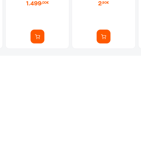
1.499
2
,00€
,90€