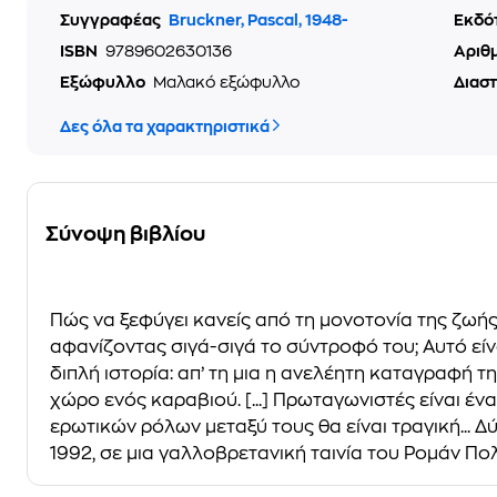
Συγγραφέας
Bruckner, Pascal, 1948-
Εκδό
ISBN
9789602630136
Αριθ
Εξώφυλλο
Μαλακό εξώφυλλο
Διασ
Δες όλα τα χαρακτηριστικά
Σύνοψη βιβλίου
Πώς να ξεφύγει κανείς από τη μονοτονία της ζωή
αφανίζοντας σιγά-σιγά το σύντροφό του; Αυτό ε
διπλή ιστορία: απ’ τη μια η ανελέητη καταγραφή τ
χώρο ενός καραβιού. [...] Πρωταγωνιστές είναι έ
ερωτικών ρόλων μεταξύ τους θα είναι τραγική...
1992, σε μια γαλλοβρετανική ταινία του Ρομάν Πολ