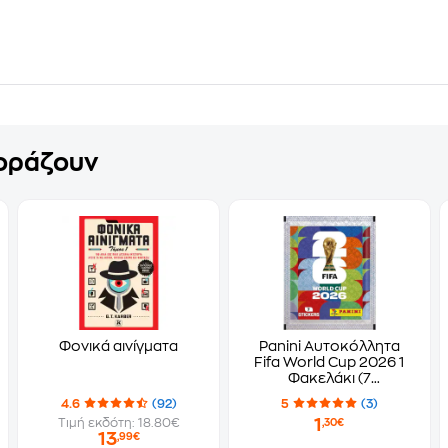
γοράζουν
Φονικά αινίγματα
Panini Αυτοκόλλητα
Fifa World Cup 2026 1
Φακελάκι (7
Αυτοκόλλητα)
4.6
(92)
5
(3)
1
Τιμή εκδότη: 18.80€
,30€
13
,99€