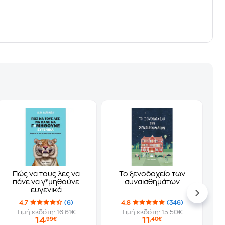
Πώς να τους λες να
Το ξενοδοχείο των
πάνε να γ*μηθούνε
συναισθημάτων
ευγενικά
4.7
(6)
4.8
(346)
Τιμή εκδότη: 16.61€
Τιμή εκδότη: 15.50€
14
11
,99€
,40€