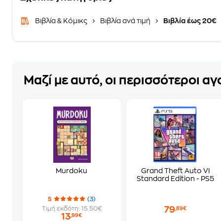
Βιβλία & Κόμικς
Βιβλία ανά τιμή
Βιβλία έως 20€
Μαζί με αυτό, οι περισσότεροι α
Murdoku
Grand Theft Auto VI
Standard Edition - PS5
5
(3)
79
Τιμή εκδότη: 15.50€
,89€
13
,99€