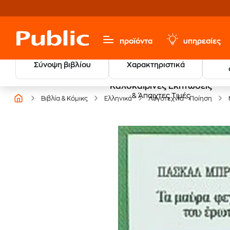
προϊόντα
υπηρεσίες
Σύνοψη βιβλίου
Χαρακτηριστικά
Καλοκαιρινές Εκπτώσεις
& Άπαιχτες Τιμές
Βιβλία & Κόμικς
Ελληνικά
Λογοτεχνία - Ποίηση