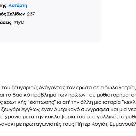
της
Αστάρτη
μός Σελίδων
267
τάσεις
21χ13
ς του ζευγαριού; Ανάγοντας τον έρωτα σε ειδωλολατρία
ίναι το βασικό πρόβλημα των ηρώων του μυθιστορήματος
ης ερωτικής "έκπτωσης" κι απ’ την άλλη μια ιστορία "κε
να ζευγάρι Άγγλων, έναν Αμερικανό συγγραφέα και μια ν
 Δύο χρόνια μετά την κυκλοφορία του στα γαλλικά, το μ
άνσκι με πρωταγωνιστές τους Πήτερ Κογιότ, Εμμανουέλ Σ