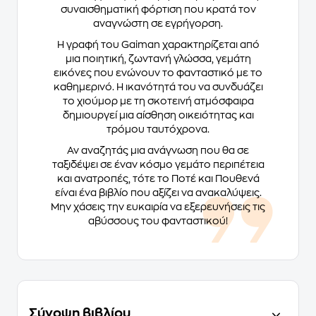
συναισθηματική φόρτιση που κρατά τον
αναγνώστη σε εγρήγορση.
Η γραφή του Gaiman χαρακτηρίζεται από
μια ποιητική, ζωντανή γλώσσα, γεμάτη
εικόνες που ενώνουν το φανταστικό με το
καθημερινό. Η ικανότητά του να συνδυάζει
το χιούμορ με τη σκοτεινή ατμόσφαιρα
δημιουργεί μια αίσθηση οικειότητας και
τρόμου ταυτόχρονα.
Αν αναζητάς μια ανάγνωση που θα σε
ταξιδέψει σε έναν κόσμο γεμάτο περιπέτεια
και ανατροπές, τότε το
Ποτέ και Πουθενά
είναι ένα βιβλίο που αξίζει να ανακαλύψεις.
Μην χάσεις την ευκαιρία να εξερευνήσεις τις
αβύσσους του φανταστικού!
Σύνοψη βιβλίου