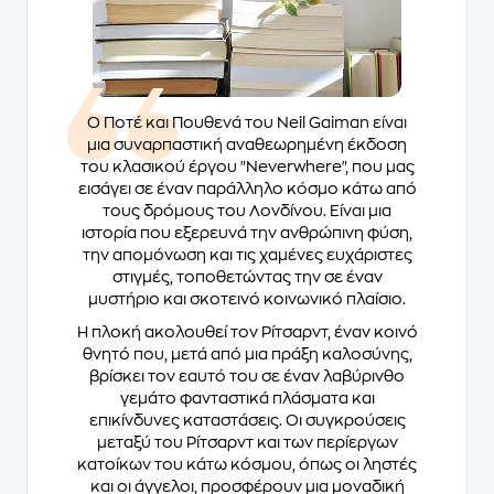
Ο
Ποτέ και Πουθενά
του
Neil Gaiman
είναι
μια συναρπαστική αναθεωρημένη έκδοση
του κλασικού έργου "Neverwhere", που μας
εισάγει σε έναν παράλληλο κόσμο κάτω από
τους δρόμους του Λονδίνου. Είναι μια
ιστορία που εξερευνά την ανθρώπινη φύση,
την απομόνωση και τις χαμένες ευχάριστες
στιγμές, τοποθετώντας την σε έναν
μυστήριο και σκοτεινό κοινωνικό πλαίσιο.
Η πλοκή ακολουθεί τον Ρίτσαρντ, έναν κοινό
θνητό που, μετά από μια πράξη καλοσύνης,
βρίσκει τον εαυτό του σε έναν λαβύρινθο
γεμάτο φανταστικά πλάσματα και
επικίνδυνες καταστάσεις. Οι συγκρούσεις
μεταξύ του Ρίτσαρντ και των περίεργων
κατοίκων του κάτω κόσμου, όπως οι ληστές
και οι άγγελοι, προσφέρουν μια μοναδική