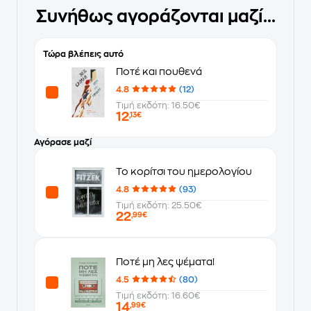
Συνήθως αγοράζονται μαζί...
Τώρα βλέπεις αυτό
Ποτέ και πουθενά
4.8
(12)
Τιμή εκδότη: 16.50€
12
,13€
Αγόρασε μαζί
Το κορίτσι του ημερολογίου
4.8
(93)
Τιμή εκδότη: 25.50€
22
,99€
Ποτέ μη λες ψέματα!
4.5
(80)
Τιμή εκδότη: 16.60€
14
,99€