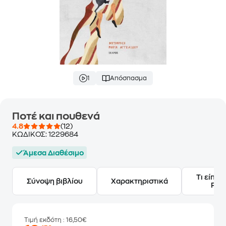
1
Απόσπασμα
Ποτέ και πουθενά
4.8
(12)
ΚΩΔΙΚΟΣ:
1229684
Άμεσα Διαθέσιμο
Τι είπαν
Σύνοψη βιβλίου
Χαρακτηριστικά
Frie
Τιμή εκδότη
: 16,50€