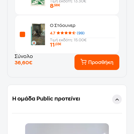
Τιμή εκδότη: 13.30€
8
,58€
Ο Στόουνερ
4.7
(99)
Τιμή εκδότη: 15.00€
11
,03€
Σύνολο
Προσθήκη
36,60€
Η ομάδα Public προτείνει