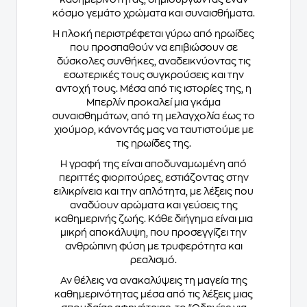
κόσμο γεμάτο χρώματα και συναισθήματα.
Η πλοκή περιστρέφεται γύρω από ηρωίδες
που προσπαθούν να επιβιώσουν σε
δύσκολες συνθήκες, αναδεικνύοντας τις
εσωτερικές τους συγκρούσεις και την
αντοχή τους. Μέσα από τις ιστορίες της, η
Μπερλίν προκαλεί μια γκάμα
συναισθημάτων, από τη μελαγχολία έως το
χιούμορ, κάνοντάς μας να ταυτιστούμε με
τις ηρωίδες της.
Η γραφή της είναι αποδυναμωμένη από
περιττές φιοριτούρες, εστιάζοντας στην
ειλικρίνεια και την απλότητα, με λέξεις που
αναδύουν αρώματα και γεύσεις της
καθημερινής ζωής. Κάθε διήγημα είναι μια
μικρή αποκάλυψη, που προσεγγίζει την
ανθρώπινη φύση με τρυφερότητα και
ρεαλισμό.
Αν θέλεις να ανακαλύψεις τη μαγεία της
καθημερινότητας μέσα από τις λέξεις μιας