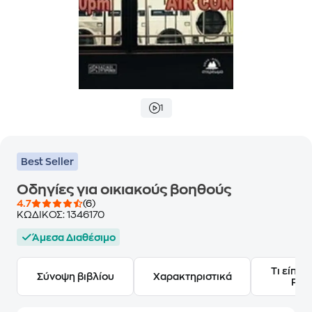
1
Best Seller
Οδηγίες για οικιακούς βοηθούς
4.7
(6)
ΚΩΔΙΚΟΣ:
1346170
Άμεσα Διαθέσιμο
Τι είπαν
Σύνοψη βιβλίου
Χαρακτηριστικά
Frie