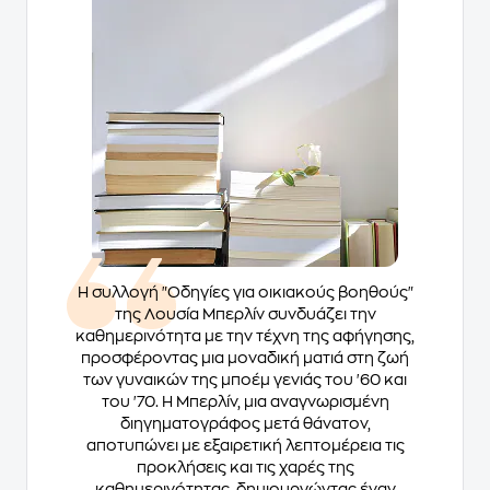
Η συλλογή "Οδηγίες για οικιακούς βοηθούς"
της Λουσία Μπερλίν συνδυάζει την
καθημερινότητα με την τέχνη της αφήγησης,
προσφέροντας μια μοναδική ματιά στη ζωή
των γυναικών της μποέμ γενιάς του '60 και
του '70. Η Μπερλίν, μια αναγνωρισμένη
διηγηματογράφος μετά θάνατον,
αποτυπώνει με εξαιρετική λεπτομέρεια τις
προκλήσεις και τις χαρές της
καθημερινότητας, δημιουργώντας έναν