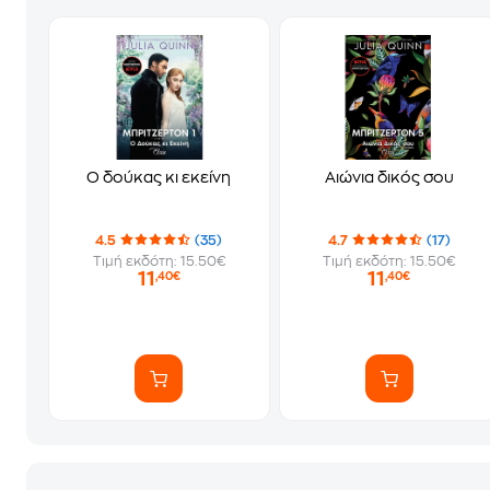
Ο δούκας κι εκείνη
Αιώνια δικός σου
4.5
(35)
4.7
(17)
Τιμή εκδότη: 15.50€
Τιμή εκδότη: 15.50€
11
11
,40€
,40€