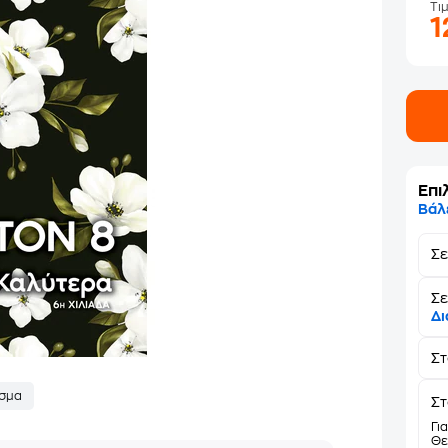
Τι
1
Επι
Βάλ
Σ
Σε
Δι
Σ
σμα
Στ
Γι
Θε