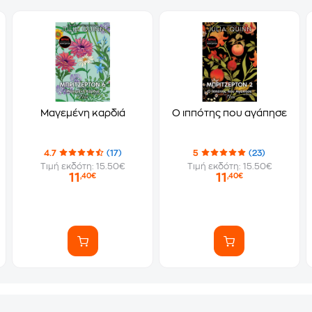
Μαγεμένη καρδιά
Ο ιππότης που αγάπησε
4.7
(17)
5
(23)
Τιμή εκδότη: 15.50€
Τιμή εκδότη: 15.50€
11
11
,40€
,40€