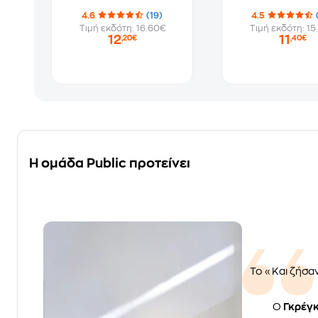
4.6
(19)
4.5
Τιμή εκδότη: 16.60€
Τιμή εκδότη: 15
12
11
,20€
,40€
Η ομάδα Public προτείνει
Το «Και ζήσα
Ο
Γκρέγκ