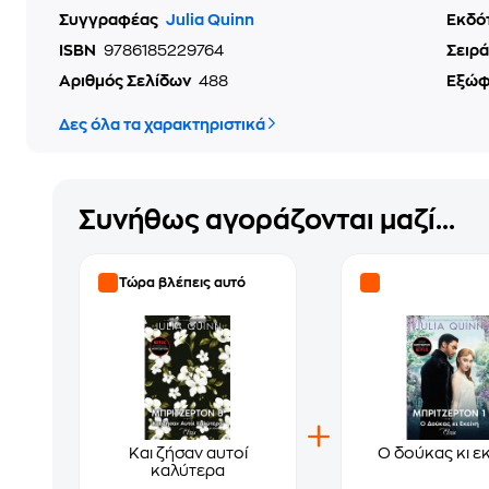
Συγγραφέας
Julia Quinn
Εκδό
ISBN
9786185229764
Σειρά
Αριθμός Σελίδων
488
Εξώ
Δες όλα τα χαρακτηριστικά
Συνήθως αγοράζονται μαζί...
Τώρα βλέπεις αυτό
Και ζήσαν αυτοί
Ο δούκας κι ε
καλύτερα