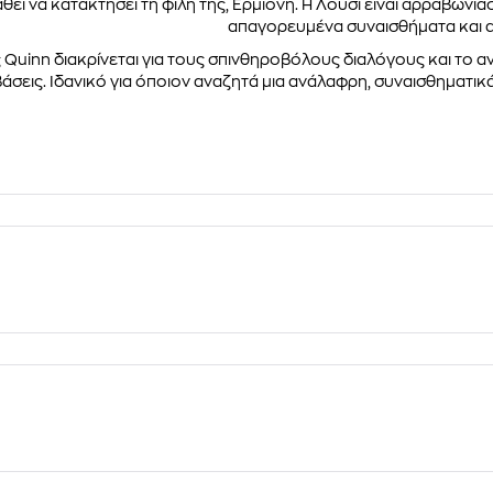
εί να κατακτήσει τη φίλη της, Ερμιόνη. Η Λούσι είναι αρραβωνια
απαγορευμένα συναισθήματα και 
 Quinn διακρίνεται για τους σπινθηροβόλους διαλόγους και το 
άσεις. Ιδανικό για όποιον αναζητά μια ανάλαφρη, συναισθηματικ