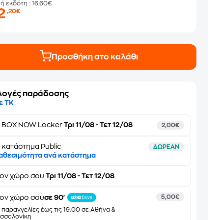
μή εκδότη
: 16,60€
2
,20€
Προσθήκη στο καλάθι
λογές παράδοσης
ε ΤΚ
ε
BOX NOW Locker
Τρι 11/08 - Τετ 12/08
2,00€
 κατάστημα Public
ΔΩΡΕΑΝ
αθεσιμότητα ανά κατάστημα
τον
χώρο σου
Τρι 11/08 - Τετ 12/08
ον χώρο σου
σε 90'
5,00€
α παραγγελίες έως τις 19:00 σε Αθήνα &
σσαλονίκη