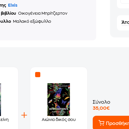
της
Elxis
 βιβλίου
Οικογένεια Μπρίτζερτον
φυλλο
Μαλακό εξώφυλλο
Άτο
Σύνολο
35,00€
κείνη
Αιώνια δικός σου
Προσθήκ