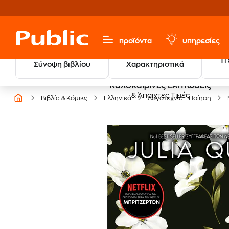
προϊόντα
υπηρεσίες
Τι
Σύνοψη βιβλίου
Χαρακτηριστικά
Καλοκαιρινές Εκπτώσεις
& Άπαιχτες Τιμές
Βιβλία & Κόμικς
Ελληνικά
Λογοτεχνία - Ποίηση