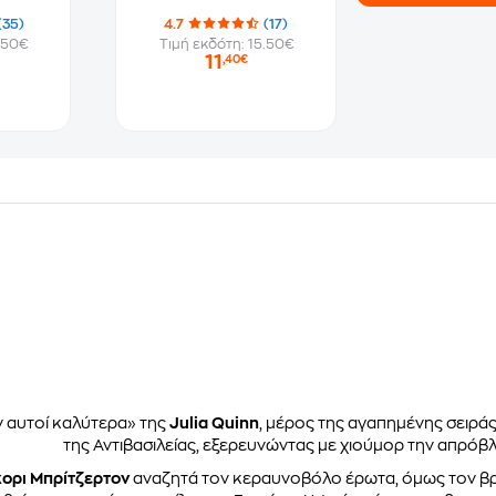
(35)
4.7
(17)
.50€
Τιμή εκδότη: 15.50€
11
,40€
ν αυτοί καλύτερα» της
Julia Quinn
, μέρος της αγαπημένης σειράς
της Αντιβασιλείας, εξερευνώντας με χιούμορ την απρόβ
ορι Μπρίτζερτον
αναζητά τον κεραυνοβόλο έρωτα, όμως τον βρ