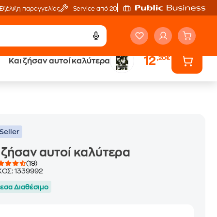
Εξέλιξη παραγγελίας
Service από 20'
12
,20€
Και ζήσαν αυτοί καλύτερα
ά
Έλα στον κόσμο
των ηχητικών βιβλίων
Seller
 ζήσαν αυτοί καλύτερα
(19)
ΚΟΣ:
1339992
εσα Διαθέσιμο