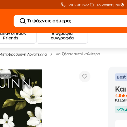
210 8181333
Το Wallet μου
 είπαν οι Book
Βιογραφία
20 € Public επιστροφή
Δωρεάν Μεταφορικ
Friends
συγγραφέα
με Snappi
με Public+ Delivery
Και ζήσαν αυτοί καλύτερα
Μεταφρασμένη Λογοτεχνία
Best 
Και
4.6
ΚΩΔΙ
Άμ