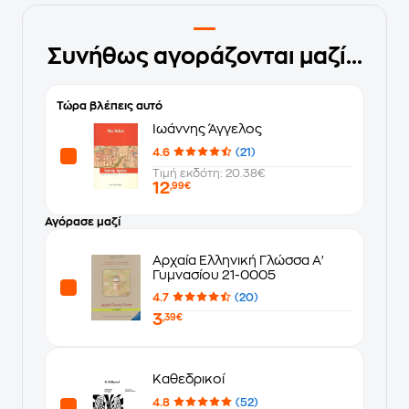
Συνήθως αγοράζονται μαζί...
Τώρα βλέπεις αυτό
Ιωάννης Άγγελος
4.6
(21)
Τιμή εκδότη: 20.38€
12
,99€
Αγόρασε μαζί
Αρχαία Ελληνική Γλώσσα Α'
Γυμνασίου 21-0005
4.7
(20)
3
,39€
Καθεδρικοί
4.8
(52)