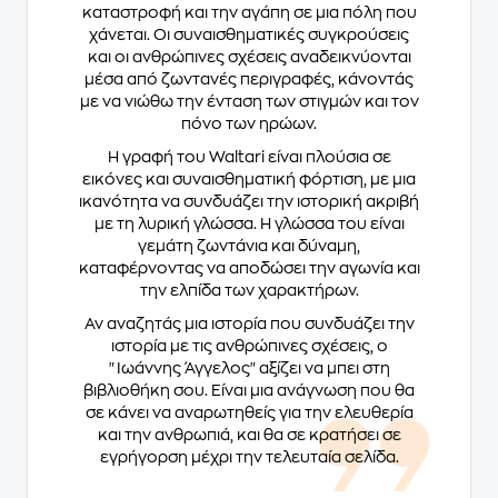
καταστροφή και την αγάπη σε μια πόλη που
χάνεται. Οι συναισθηματικές συγκρούσεις
και οι ανθρώπινες σχέσεις αναδεικνύονται
μέσα από ζωντανές περιγραφές, κάνοντάς
με να νιώθω την ένταση των στιγμών και τον
πόνο των ηρώων.
Η γραφή του Waltari είναι πλούσια σε
εικόνες και συναισθηματική φόρτιση, με μια
ικανότητα να συνδυάζει την ιστορική ακριβή
με τη λυρική γλώσσα. Η γλώσσα του είναι
γεμάτη ζωντάνια και δύναμη,
καταφέρνοντας να αποδώσει την αγωνία και
την ελπίδα των χαρακτήρων.
Αν αναζητάς μια ιστορία που συνδυάζει την
ιστορία με τις ανθρώπινες σχέσεις, ο
"Ιωάννης Άγγελος" αξίζει να μπει στη
βιβλιοθήκη σου. Είναι μια ανάγνωση που θα
σε κάνει να αναρωτηθείς για την ελευθερία
και την ανθρωπιά, και θα σε κρατήσει σε
εγρήγορση μέχρι την τελευταία σελίδα.