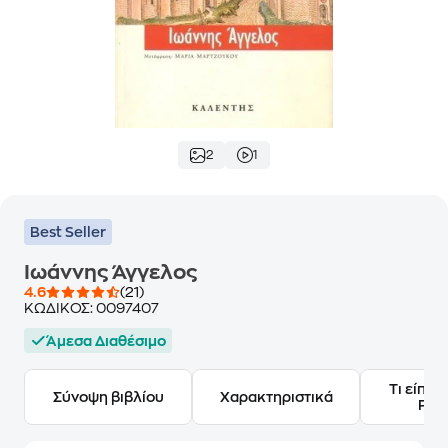
2
1
Best Seller
Ιωάννης Άγγελος
4.6
(21)
ΚΩΔΙΚΟΣ:
0097407
Άμεσα Διαθέσιμο
Τι είπαν
Σύνοψη βιβλίου
Χαρακτηριστικά
Frie