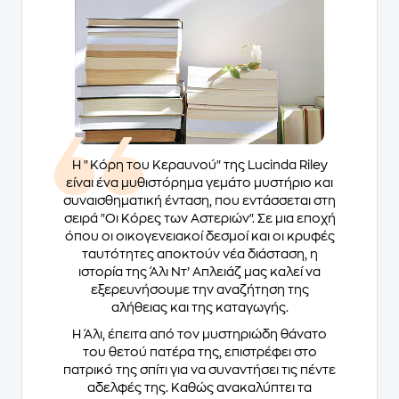
Η "Κόρη του Κεραυνού" της Lucinda Riley
είναι ένα μυθιστόρημα γεμάτο μυστήριο και
συναισθηματική ένταση, που εντάσσεται στη
σειρά "Οι Κόρες των Αστεριών". Σε μια εποχή
όπου οι οικογενειακοί δεσμοί και οι κρυφές
ταυτότητες αποκτούν νέα διάσταση, η
ιστορία της Άλι Ντ’ Απλειάζ μας καλεί να
εξερευνήσουμε την αναζήτηση της
αλήθειας και της καταγωγής.
Η Άλι, έπειτα από τον μυστηριώδη θάνατο
του θετού πατέρα της, επιστρέφει στο
πατρικό της σπίτι για να συναντήσει τις πέντε
αδελφές της. Καθώς ανακαλύπτει τα