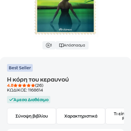
1
Απόσπασμα
Best Seller
Η κόρη του κεραυνού
4.8
(26)
ΚΩΔΙΚΟΣ:
1168614
Άμεσα Διαθέσιμο
Τι είπαν
Σύνοψη βιβλίου
Χαρακτηριστικά
Frie