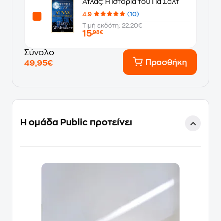
Άτλας: Η ιστορία του Πα Σαλτ
4.9
(10)
Τιμή εκδότη: 22.20€
15
,98€
Σύνολο
Προσθήκη
49,95€
Η ομάδα Public προτείνει