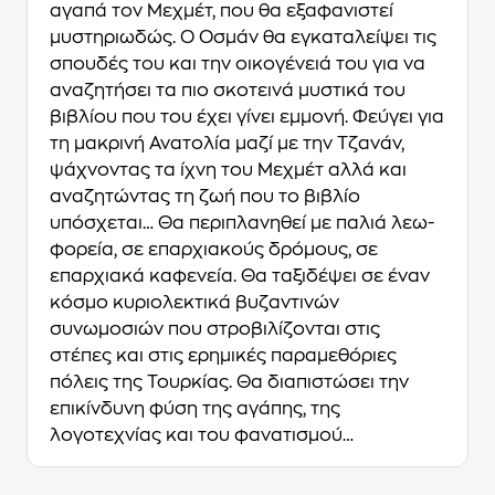
αγαπά τον Μεχµέτ, που θα εξαφανιστεί
µυστηριωδώς. Ο Οσµάν θα εγκαταλείψει τις
σπουδές του και την οικογένειά του για να
αναζητήσει τα πιο σκοτεινά µυστικά του
βιβλίου που του έχει γίνει εµµονή. Φεύγει για
τη µακρινή Ανατολία µαζί µε την Τζανάν,
ψάχνοντας τα ίχνη του Μεχµέτ αλλά και
αναζητώντας τη ζωή που το βιβλίο
υπόσχεται… Θα περιπλανηθεί µε παλιά λεω-
φορεία, σε επαρχιακούς δρόµους, σε
επαρχιακά καφενεία. Θα ταξιδέψει σε έναν
κόσµο κυριολεκτικά βυζαντινών
συνωµοσιών που στροβιλίζονται στις
στέπες και στις ερηµικές παραµεθόριες
πόλεις της Τουρκίας. Θα διαπιστώσει την
επικίνδυνη φύση της αγάπης, της
λογοτεχνίας και του φανατισµού…