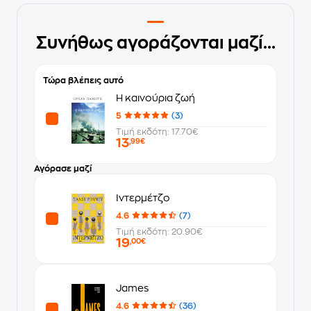
Συνήθως αγοράζονται μαζί...
Τώρα βλέπεις αυτό
Η καινούρια ζωή
5
(3)
Τιμή εκδότη: 17.70€
13
,99€
Αγόρασε μαζί
Ιντερμέτζο
4.6
(7)
Τιμή εκδότη: 20.90€
19
,00€
James
4.6
(36)