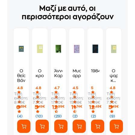
Μαζί με αυτό, οι
περισσότεροι αγοράζουν
Ο
Ο
Άννα
Μυστικοί
1984
Ο
θείος
κροκόδειλος
Καρένινα
αρραβώνες
ψαράς
Βάνιας
και
η
4.8
4.8
4.7
4.5
5
4.8
ψυχή
Τιμή
Τιμή
Τιμή
Τιμή
Τιμή
Τιμή
του
εκδότη:
εκδότη:
εκδότη:
εκδότη:
εκδότη:
εκδότη:
8.48€
7.30€
17.90€
15.98€
16.99€
7.30€
6
5
12
11
12
5
,39€
,49€
,99€
,74€
,48€
,49€
(4)
(10)
(29)
(2)
(2)
(9)