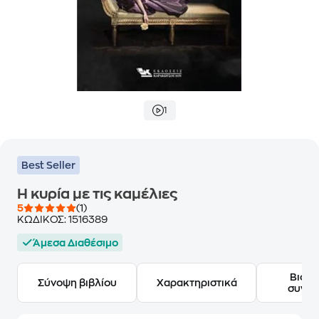
1
Best Seller
H κυρία με τις καμέλιες
5
(1)
ΚΩΔΙΚΟΣ:
1516389
Άμεσα Διαθέσιμο
Βιογ
Σύνοψη βιβλίου
Χαρακτηριστικά
συγγ