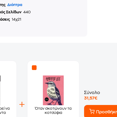
της
Διόπτρα
μός Σελίδων
440
τάσεις
14χ21
Σύνολο
31,57€
ρεί να
Όταν σκοτώνουν τα
Προσθήκ
άντα
κοτσύφια