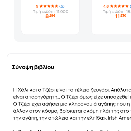
5
(5)
4.8
Τιμή εκδότη: 11.00€
Τιμή εκδότη: 18
8
11
,28€
,53€
Σύνοψη βιβλίου
Η Χόλι και ο Τζέρι είναι το τέλειο ζευγάρι. Απόλυτ
είναι απαρηγόρητη... Ο Τζέρι όμως είχε υποσχεθεί
Ο Τζέρι έχει αφήσει μια κληρονομιά αγάπης που 
άλλον στον κόσμο, βρίσκεται ακόμη πλάι της στο 
την αγάπη, την απώλεια και την ελπίδα». Irish A