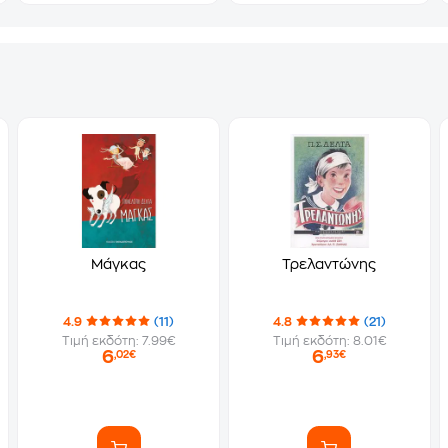
Μάγκας
Τρελαντώνης
4.9
(11)
4.8
(21)
Τιμή εκδότη: 7.99€
Τιμή εκδότη: 8.01€
6
6
,02€
,93€