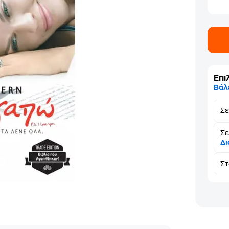
Επι
Βάλ
Σ
Σε
Δι
Σ