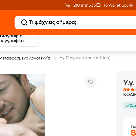
210 8181333
Το Wallet μου
Βιογραφία
20 € Public επιστροφή
Δωρεάν Μεταφορικ
συγγραφέα
με Snappi
με Public+ Delivery
Υ.γ. Σ’ αγαπώ (trade edition)
Μεταφρασμένη Λογοτεχνία
Υ.γ
5
ΚΩΔΙ
Άμ
Τι