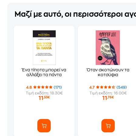
Μαζί με αυτό, οι περισσότεροι α
Ένα τίποτα μπορεί να
Όταν σκοτώνουν τα
αλλάξει τα πάντα
κοτσύφια
4.8
(171)
4.7
(549)
Τιμή εκδότη: 18.30€
Τιμή εκδότη: 16.00€
11
11
,53€
,76€