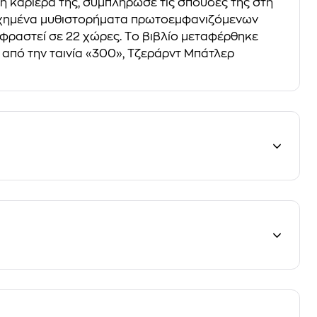
κή καριέρα της, συμπλήρωσε τις σπουδές της στη
πετυχημένα μυθιστορήματα πρωτοεμφανιζόμενων
αφραστεί σε 22 χώρες. Tο βιβλίο μεταφέρθηκε
 από την ταινία «300», Τζεράρντ Μπάτλερ