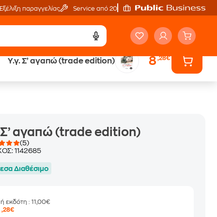
Εξέλιξη παραγγελίας
Service από 20'
8
,28€
Υ.γ. Σ’ αγαπώ (trade edition)
ά
Έλα στον κόσμο
των ηχητικών βιβλίων
. Σ’ αγαπώ (trade edition)
(5)
ΚΟΣ:
1142685
εσα Διαθέσιμο
μή εκδότη
: 11,00€
8
,28€