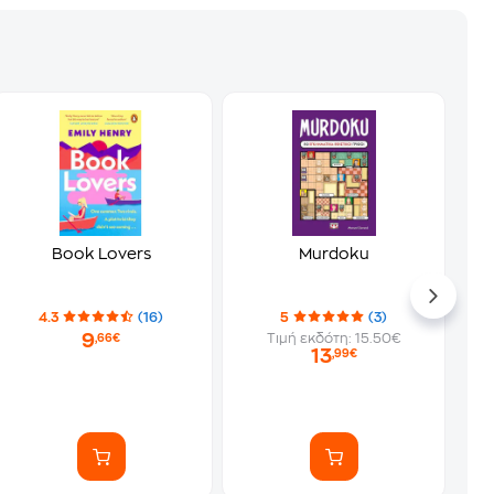
Book Lovers
Murdoku
4.3
(16)
5
(3)
9
Τιμή εκδότη: 15.50€
,66€
13
,99€