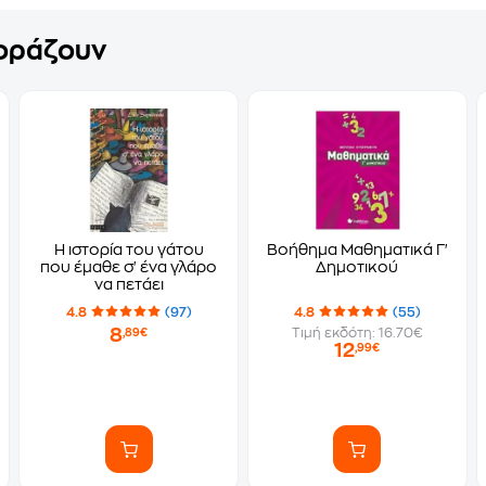
γοράζουν
Η ιστορία του γάτου
Βοήθημα Μαθηματικά Γ'
που έμαθε σ' ένα γλάρο
Δημοτικού
να πετάει
4.8
(97)
4.8
(55)
8
Τιμή εκδότη: 16.70€
,89€
12
,99€