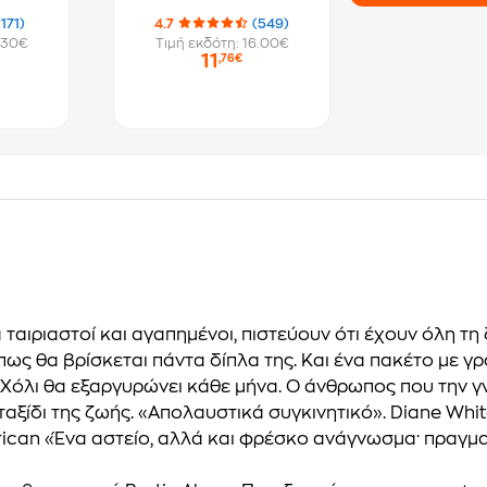
(171)
4.7
(549)
.30€
Τιμή εκδότη: 16.00€
11
,76€
α ταιριαστοί και αγαπημένοι, πιστεύουν ότι έχουν όλη τη
 πως θα βρίσκεται πάντα δίπλα της. Και ένα πακέτο με γρ
η Χόλι θα εξαργυρώνει κάθε μήνα. Ο άνθρωπος που την 
ταξίδι της ζωής. «Απολαυστικά συγκινητικό». Diane Whi
merican «Ένα αστείο, αλλά και φρέσκο ανάγνωσμα· πραγμ