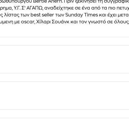
ρωθυπουργού Bertie Ahern. Πριν ξεκινήσει τη συγγραφι
ρημα, Υ.Γ. Σ’ ΑΓΑΠΩ, αναδείχτηκε σε ένα από τα πιο 
λίστας των best seller των Sunday Times και έχει μετ
ενη με oscar, Χίλαρι Σουάνκ και τον γνωστό σε όλους