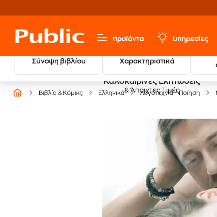
προϊόντα
υπηρεσίες
Σύνοψη βιβλίου
Χαρακτηριστικά
Καλοκαιρινές Εκπτώσεις
& Άπαιχτες Τιμές
Βιβλία & Κόμικς
Ελληνικά
Λογοτεχνία - Ποίηση