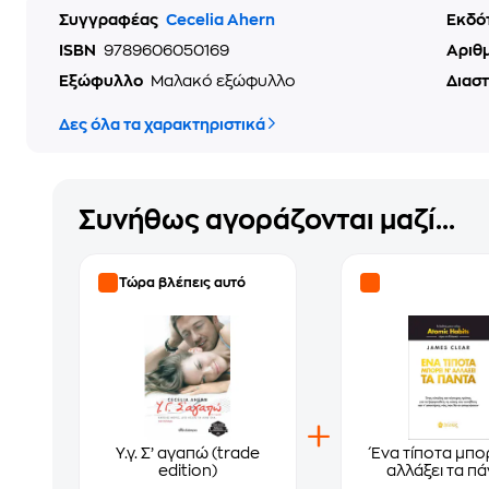
Συγγραφέας
Cecelia Ahern
Εκδό
ISBN
9789606050169
Αριθ
Εξώφυλλο
Μαλακό εξώφυλλο
Διασ
Δες όλα τα χαρακτηριστικά
Συνήθως αγοράζονται μαζί...
Τώρα βλέπεις αυτό
Υ.γ. Σ’ αγαπώ (trade
Ένα τίποτα μπο
edition)
αλλάξει τα π