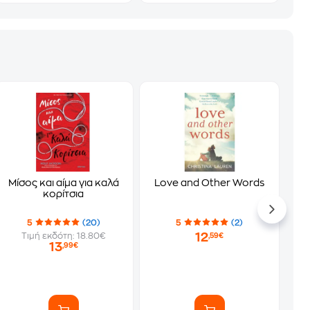
Μίσος και αίμα για καλά
Love and Other Words
κορίτσια
5
(20)
5
(2)
12
Τιμή εκδότη: 18.80€
,59€
13
,99€