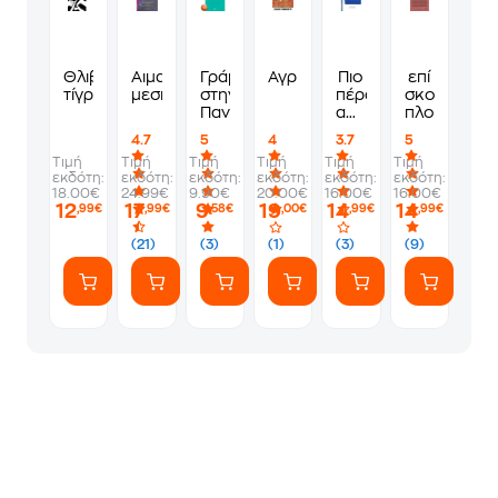
Θλιβερός
Αιματοβαμμένος
Γράμματα
Αγριόσπιτα
Πιο
επί
τίγρης
μεσημβρινός
στην
πέρα
σκοπώ
Παναγία
από
πλουτισμού
τη
4.7
5
4
3.7
5
θάλασσα
Τιμή
Τιμή
Τιμή
Τιμή
Τιμή
Τιμή
εκδότη:
εκδότη:
εκδότη:
εκδότη:
εκδότη:
εκδότη:
18.00€
24.99€
9.90€
20.00€
16.00€
16.00€
12
17
9
19
14
14
,99€
,99€
,58€
,00€
,99€
,99€
(21)
(3)
(1)
(3)
(9)