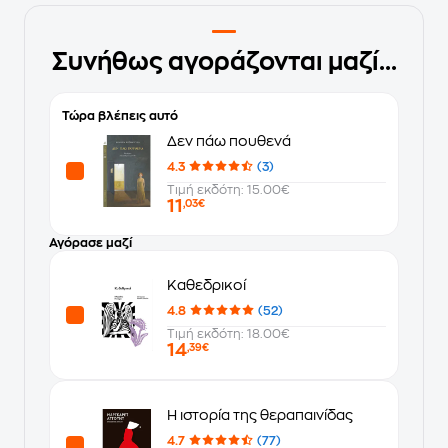
Συνήθως αγοράζονται μαζί...
Τώρα βλέπεις αυτό
Δεν πάω πουθενά
4.3
(3)
Τιμή εκδότη: 15.00€
11
,03€
Αγόρασε μαζί
Καθεδρικοί
4.8
(52)
Τιμή εκδότη: 18.00€
14
,39€
Η ιστορία της θεραπαινίδας
4.7
(77)