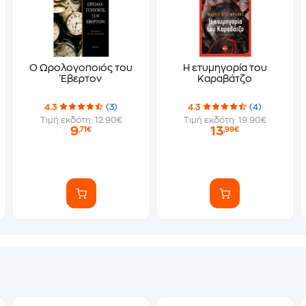
Ο Ωρολογοποιός του
Η ετυμηγορία του
Έβερτον
Καραβάτζο
4.3
(3)
4.3
(4)
Τιμή εκδότη: 12.90€
Τιμή εκδότη: 19.90€
9
13
,71€
,99€