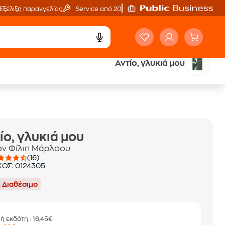
Εξέλιξη παραγγελίας
Service από 20'
Αντίο, γλυκιά μου
ά
Έλα στον κόσμο
των ηχητικών βιβλίων
ίο, γλυκιά μου
ον Φίλιπ Μάρλοου
(16)
ΚΟΣ:
0124305
 Διαθέσιμο
μή εκδότη
: 16,45€