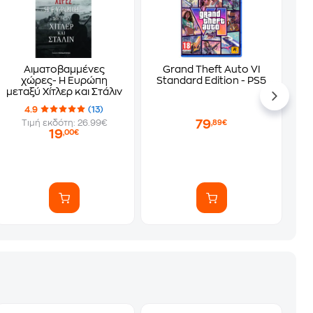
Αιματοβαμμένες
Grand Theft Auto VI
χώρες- Η Ευρώπη
Standard Edition - PS5
μεταξύ Χίτλερ και Στάλιν
4.9
(13)
79
Τιμή εκδότη: 26.99€
,89€
19
,00€