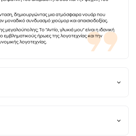
 ένταση, δημιουργώντας μια ατμόσφαιρα νουάρ που
ναν μοναδικό συνδυασμό χιούμορ και απαισιοδοξίας.
ς μεγαλούπολης; Το "Αντίο, γλυκιά μου" είναι η ιδανική
πιο εμβληματικούς ήρωες της λογοτεχνίας και την
υνομικής λογοτεχνίας.