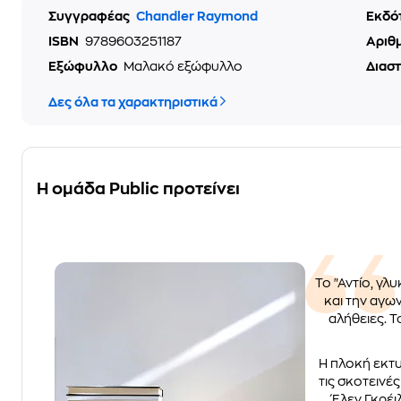
Συγγραφέας
Chandler Raymond
Εκδό
ISBN
9789603251187
Αριθ
Εξώφυλλο
Μαλακό εξώφυλλο
Διασ
Δες όλα τα χαρακτηριστικά
Η ομάδα Public προτείνει
Το "Αντίο, γλ
και την αγω
αλήθειες. Τ
Η πλοκή εκτυ
τις σκοτεινέ
Έλεν Γκρέι