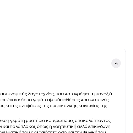
ς αστυνομικής λογοτεχνίας, που καταγράφει τη μοναξιά
σα σε έναν κόσμο γεμάτο ψευδαισθήσεις και σκοτεινές
ις και τις αντιφάσεις της αμερικανικής κοινωνίας της
θεση γεμάτη μυστήριο και ερωτισμό, αποκαλύπτοντας
ί και πολύπλοκοι, όπως η γοητευτική αλλά επικίνδυνη
γγελματική του ακεραιότητα όσο και την ψυχική του