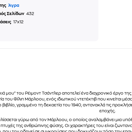
της
Άγρα
μός Σελίδων
432
τάσεις
17x12
υκιά μου" του Ρέιμοντ Τσάντλερ αποτελεί ένα διαχρονικό έργο τη
νία του Φίλιπ Μάρλοου, ενός ιδιωτικού ντετέκτιβ που κινείται μέ
ο βιβλίο, γραμμένο τη δεκαετία του 1940, αντανακλά τις προκλήσε
εποχής.
λίσσεται γύρω από τον Μάρλοου, ο οποίος αναλαμβάνει μια υπό
ς πτυχές της ανθρώπινης φύσης. Οι χαρακτήρες του είναι ζωντανο
λ, που τον οδηγεί σε συγκρούσεις που δοκιμάζουν τόσο την επα