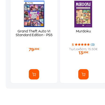
Grand Theft Auto VI
Murdoku
Standard Edition - PS5
5
(3)
79
Τιμή εκδότη: 15.50€
,89€
13
,99€