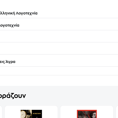
λληνική Λογοτεχνία
ογοτεχνία
ις Άγρα
γοράζουν