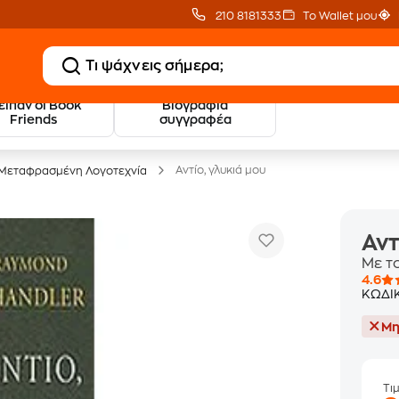
210 8181333
Το Wallet μου
 είπαν οι Book
Βιογραφία
20 € Public επιστροφή
Δωρεάν Μεταφορικ
Friends
συγγραφέα
με Snappi
με Public+ Delivery
Αντίο, γλυκιά μου
Μεταφρασμένη Λογοτεχνία
Αντ
Με τ
4.6
ΚΩΔΙ
Μη
Τι