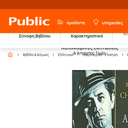
προϊόντα
υπηρεσίες
Τι
Σύνοψη βιβλίου
Χαρακτηριστικά
Καλοκαιρινές Εκπτώσεις
& Άπαιχτες Τιμές
Βιβλία & Κόμικς
Ελληνικά
Λογοτεχνία - Ποίηση