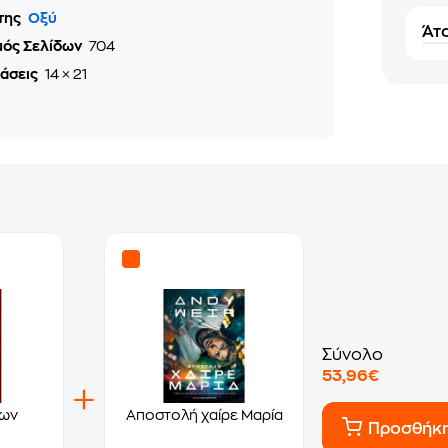
της
Οξύ
Άτο
μός Σελίδων
704
τάσεις
14 × 21
Σύνολο
53,96€
των
Αποστολή χαίρε Μαρία
Προσθήκ