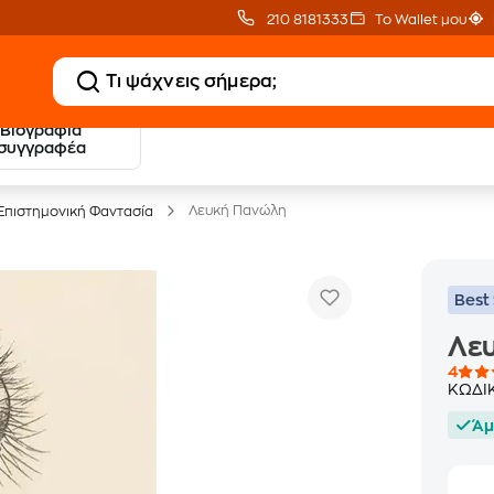
210 8181333
Το Wallet μου
Βιογραφία
20 € Public επιστροφή
Δωρεάν Μεταφορικ
συγγραφέα
με Snappi
με Public+ Delivery
Λευκή Πανώλη
Επιστημονική Φαντασία
Best 
Λε
4
ΚΩΔΙ
Άμ