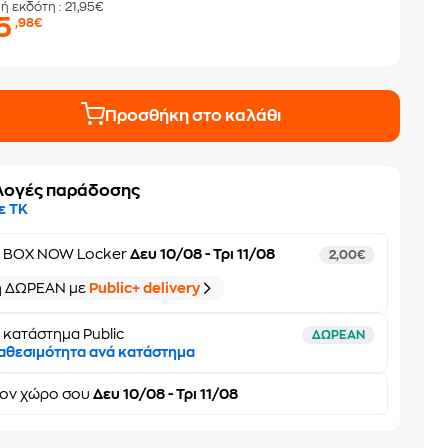
μή εκδότη
: 21,95€
15
,98€
Προσθήκη στο καλάθι
λογές παράδοσης
ε ΤΚ
ε
BOX NOW Locker
Δευ 10/08 - Τρι 11/08
2,00€
ή ΔΩΡΕΑΝ με
Public+ delivery
 κατάστημα Public
ΔΩΡΕΑΝ
αθεσιμότητα ανά κατάστημα
τον
χώρο σου
Δευ 10/08 - Τρι 11/08