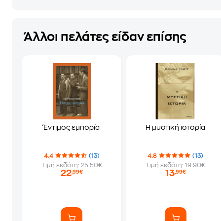
Άλλοι πελάτες είδαν επίσης
Έντιμος εμπορία
Η μυστική ιστορία
4.4
(13)
4.8
(13)
Τιμή εκδότη: 25.50€
Τιμή εκδότη: 19.90€
22
13
,99€
,99€