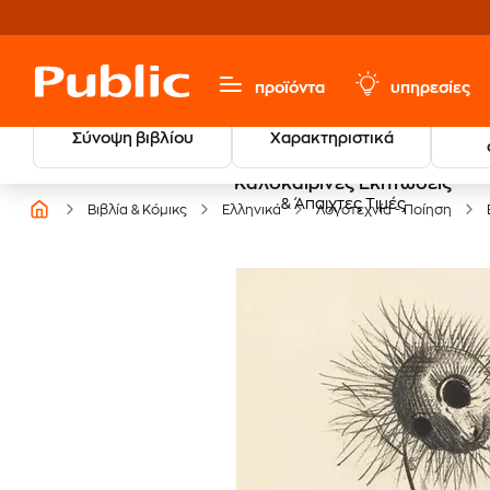
προϊόντα
υπηρεσίες
Σύνοψη βιβλίου
Χαρακτηριστικά
Καλοκαιρινές Εκπτώσεις
& Άπαιχτες Τιμές
Βιβλία & Κόμικς
Ελληνικά
Λογοτεχνία - Ποίηση