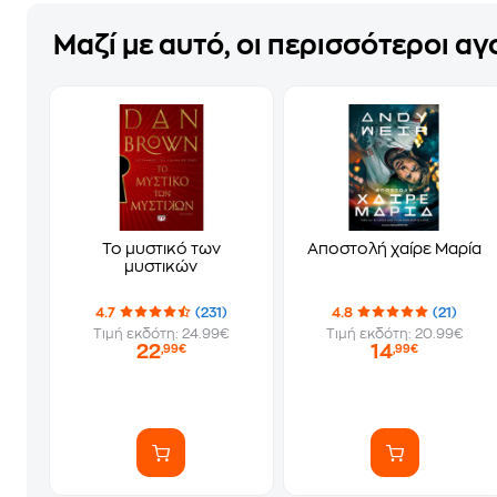
Μαζί με αυτό, οι περισσότεροι α
Το μυστικό των
Αποστολή χαίρε Μαρία
μυστικών
4.7
(231)
4.8
(21)
Τιμή εκδότη: 24.99€
Τιμή εκδότη: 20.99€
22
14
,99€
,99€