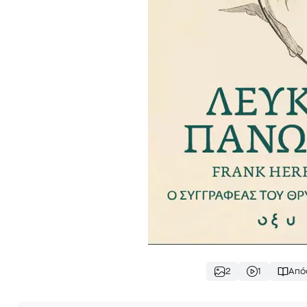
2
1
Από