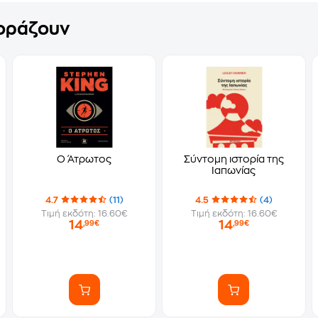
γοράζουν
Ο Άτρωτος
Σύντομη ιστορία της
Ιαπωνίας
4.7
(11)
4.5
(4)
Τιμή εκδότη: 16.60€
Τιμή εκδότη: 16.60€
14
14
,99€
,99€