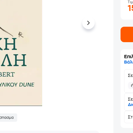
Τι
Επι
Βάλ
Σ
Σε
Δι
Σ
σπασμα