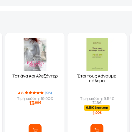
Τατιάνα και Αλεξάντερ
Έτσι τους κάνουμε
πόλεμο
4.8
(26)
Τιμή εκδότη: 19.90€
Τιμή εκδότη: 9.54€
13
7.18€
,99€
6.18€ έκπτωση
1
,00€