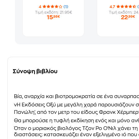
4
(1)
4.7
Τιμή εκδότη: 21.95€
Τιμή εκδότη: 24
15
22
,98€
,99€
Σύνοψη βιβλίου
Βία, αναρχία και βιοτρομοκρατία σε ένα συναρπ
vΗ Εκδόσεις Οξύ με μεγάλη χαρά παρουσιάζουν σ
Πανώλη'
, από τον μετρ του είδους Φρανκ Χέρμπερτ
Θα μπορούσε η τυφλή εκδίκηση ενός και μόνο ανθ
Όταν ο μοριακός βιολόγος Τζον Ρο Ο’Νιλ χάνει τη 
διαστάσεις: κατασκευάζει έναν εξελιγμένο ιό που