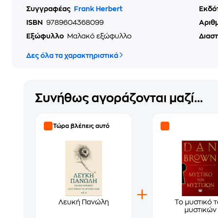
Συγγραφέας
Frank Herbert
Εκδό
ISBN
9789604368099
Αριθ
Εξώφυλλο
Μαλακό εξώφυλλο
Διασ
Δες όλα τα χαρακτηριστικά
Συνήθως αγοράζονται μαζί...
Τώρα βλέπεις αυτό
Λευκή Πανώλη
Το μυστικό 
μυστικών