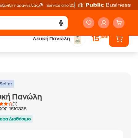
Εξέλιξη παραγγελίας
Service από 20'
15
,98€
Λευκή Πανώλη
ά
Έλα στον κόσμο
των ηχητικών βιβλίων
Seller
υκή Πανώλη
(1)
ΚΟΣ:
1610336
εσα Διαθέσιμο