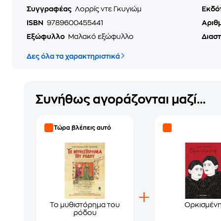
Συγγραφέας
Λορρίς ντε Γκυγιώμ
Εκδό
ISBN
9789600455441
Αριθ
Εξώφυλλο
Μαλακό εξώφυλλο
Διασ
Δες όλα τα χαρακτηριστικά
Συνήθως αγοράζονται μαζί...
Τώρα βλέπεις αυτό
Το μυθιστόρημα του
Ορκισμέν
ρόδου