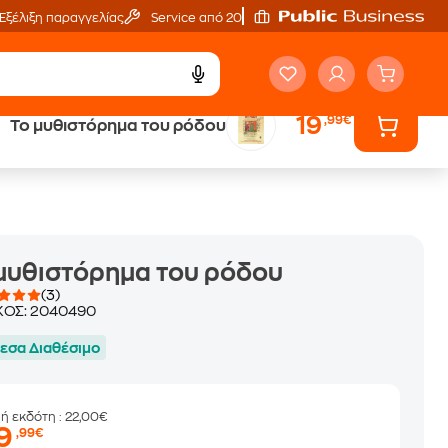
Εξέλιξη παραγγελίας
Service από 20'
19
,99€
Το μυθιστόρημα του ρόδου
ά
Έλα στον κόσμο
των ηχητικών βιβλίων
μυθιστόρημα του ρόδου
(3)
ΚΟΣ:
2040490
εσα Διαθέσιμο
μή εκδότη
: 22,00€
19
,99€