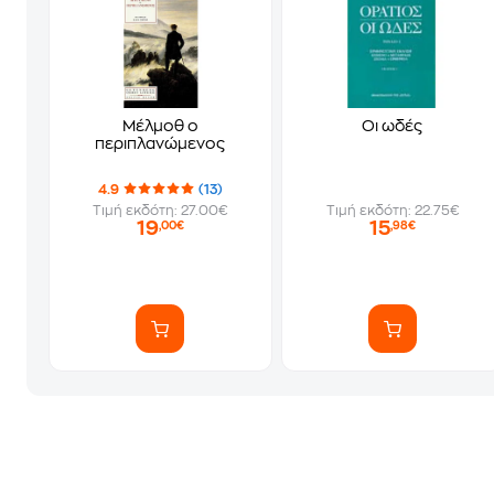
Μέλμοθ ο
Οι ωδές
περιπλανώμενος
4.9
(13)
Τιμή εκδότη: 27.00€
Τιμή εκδότη: 22.75€
19
15
,00€
,98€