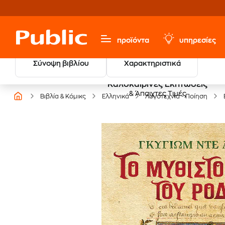
προϊόντα
υπηρεσίες
Σύνοψη βιβλίου
Χαρακτηριστικά
Καλοκαιρινές Εκπτώσεις
& Άπαιχτες Τιμές
Βιβλία & Κόμικς
Ελληνικά
Λογοτεχνία - Ποίηση