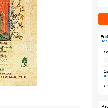
Επι
Βάλ
Σ
Σε
Δι
Σ
Άτο