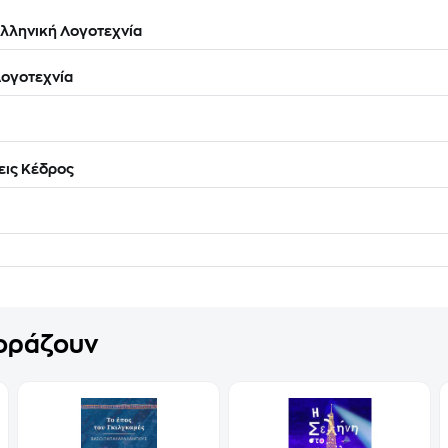
λληνική Λογοτεχνία
ογοτεχνία
ις Κέδρος
γοράζουν