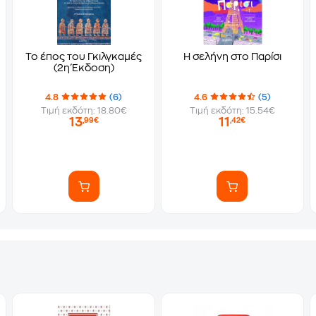
Το έπος του Γκιλγκαμές
Η σελήνη στο Παρίσι
(2η Έκδοση)
4.8
(6)
4.6
(5)
Τιμή εκδότη: 18.80€
Τιμή εκδότη: 15.54€
13
11
,99€
,42€