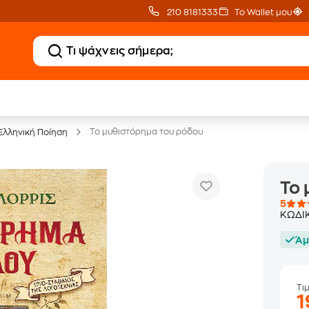
210 8181333
Το Wallet μου
20 € Public επιστροφή
Δωρεάν Μεταφορικ
με Snappi
με Public+ Delivery
Το μυθιστόρημα του ρόδου
Ελληνική Ποίηση
Το 
5
ΚΩΔΙ
Άμ
Τι