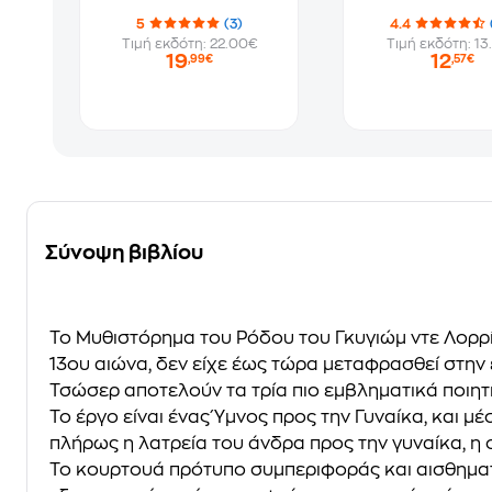
5
(3)
4.4
Τιμή εκδότη: 22.00€
Τιμή εκδότη: 13
19
12
,99€
,57€
Σύνοψη βιβλίου
Το Μυθιστόρημα του Ρόδου
του Γκυγιώμ ντε Λορρί
13ου αιώνα, δεν είχε έως τώρα μεταφρασθεί στην 
Τσώσερ αποτελούν τα τρία πιο εμβληματικά ποιητ
Το έργο είναι ένας Ύμνος προς την Γυναίκα, και 
πλήρως η λατρεία του άνδρα προς την γυναίκα, η 
Το κουρτουά πρότυπο συμπεριφοράς και αισθηματι