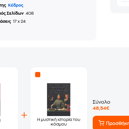
της
Κέδρος
μός Σελίδων
408
τάσεις
17 x 24
Σύνολο
48,54€
η
Η μυστική ιστορία του
Προσθήκ
κόσμου