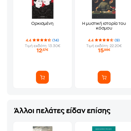
Ορκισμένη
Η μυστική ιστορία του
κόσμου
4.4
(14)
4.4
(9)
Τιμή εκδότη: 13.30€
Τιμή εκδότη: 22.20€
12
15
,57€
,98€
Άλλοι πελάτες είδαν επίσης