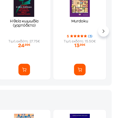
Η θεία κωμωδία
Murdoku
(χαρτόδετο)
5
(3)
Τιμή εκδότη: 27.75€
Τιμή εκδότη: 15.50€
24
13
,99€
,99€