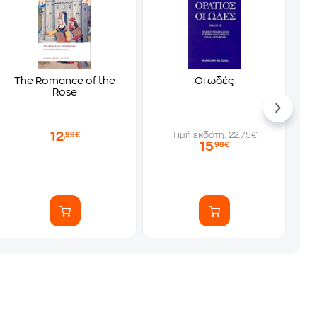
The Romance of the
Οι ωδές
Rose
12
Τιμή εκδότη: 22.75€
,99€
15
,98€