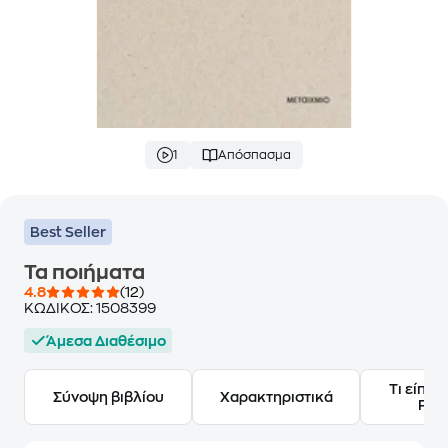
1
Απόσπασμα
Best Seller
Τα ποιήματα
4.8
(12)
ΚΩΔΙΚΟΣ:
1508399
Άμεσα Διαθέσιμο
Τι είπαν
Σύνοψη βιβλίου
Χαρακτηριστικά
Frie