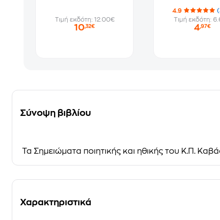
4.9
Τιμή εκδότη: 12.00€
Τιμή εκδότη: 6
10
4
,32€
,97€
Σύνοψη βιβλίου
Τα Σημειώματα ποιητικής και ηθικής του Κ.Π. Καβ
Χαρακτηριστικά