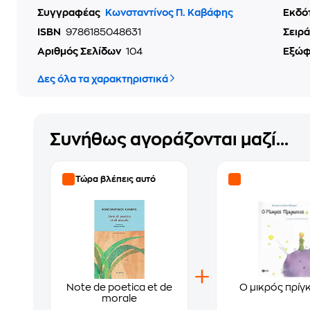
Συγγραφέας
Κωνσταντίνος Π. Καβάφης
Εκδό
ISBN
9786185048631
Σειρά
Αριθμός Σελίδων
104
Εξώ
Δες όλα τα χαρακτηριστικά
Συνήθως αγοράζονται μαζί...
Τώρα βλέπεις αυτό
Note de poetica et de
Ο μικρός πρίγ
morale