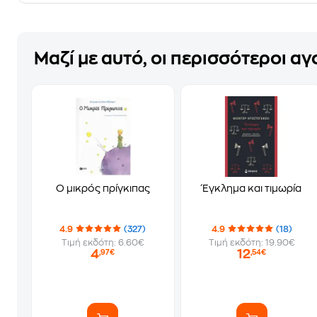
Μαζί με αυτό, οι περισσότεροι α
Ο μικρός πρίγκιπας
Έγκλημα και τιμωρία
4.9
(327)
4.9
(18)
Τιμή εκδότη: 6.60€
Τιμή εκδότη: 19.90€
4
12
,97€
,54€