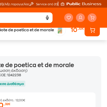
Εξέλιξη παραγγελίας
Service από 20'
10
,32€
Note de poetica et de morale
ά
Έλα στον κόσμο
των ηχητικών βιβλίων
e de poetica et de morale
λωσση έκδοση)
ΚΟΣ:
1242238
εσα Διαθέσιμο
μή εκδότη
: 12,00€
10
,32€