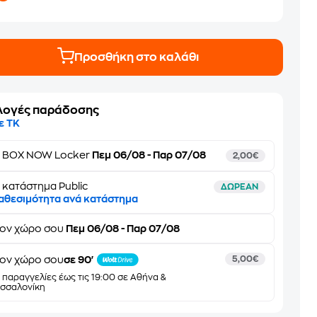
Προσθήκη στο καλάθι
λογές παράδοσης
ε ΤΚ
ε
BOX NOW Locker
Πεμ 06/08 - Παρ 07/08
2,00€
 κατάστημα Public
ΔΩΡΕΑΝ
αθεσιμότητα ανά κατάστημα
τον
χώρο σου
Πεμ 06/08 - Παρ 07/08
ον χώρο σου
σε 90'
5,00€
α παραγγελίες έως τις 19:00 σε Αθήνα &
σσαλονίκη