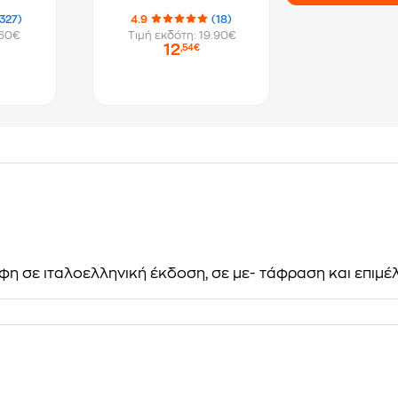
(327)
4.9
(18)
.60€
Τιμή εκδότη: 19.90€
12
,54€
άφη σε ιταλοελληνική έκδοση, σε με- τάφραση και επιμέ