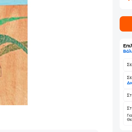
Επι
Βάλ
Σ
Σε
Δι
Σ
Στ
Γι
Θε