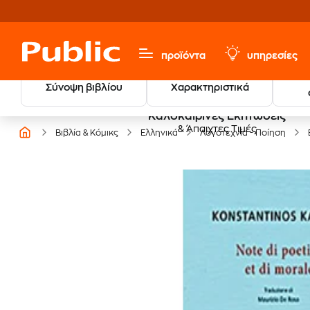
προϊόντα
υπηρεσίες
Σύνοψη βιβλίου
Χαρακτηριστικά
Καλοκαιρινές Εκπτώσεις
& Άπαιχτες Τιμές
Βιβλία & Κόμικς
Ελληνικά
Λογοτεχνία - Ποίηση