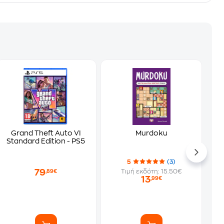
Grand Theft Auto VI
Murdoku
Standard Edition - PS5
5
(3)
79
Τιμή εκδότη: 15.50€
,89€
13
,99€