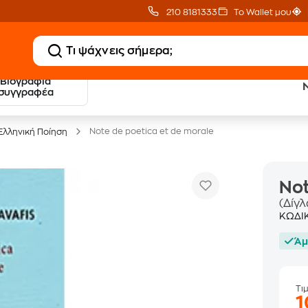
210 8181333
Το Wallet μου
Βιογραφία
20 € Public επιστροφή
Δωρεάν Μεταφορικ
συγγραφέα
με Snappi
με Public+ Delivery
Note de poetica et de morale
Ελληνική Ποίηση
Not
(Δίγ
ΚΩΔΙ
Άμ
Τι