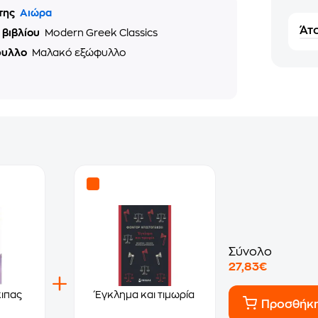
της
Αιώρα
Άτο
 βιβλίου
Modern Greek Classics
φυλλο
Μαλακό εξώφυλλο
Σύνολο
27,83€
κιπας
Έγκλημα και τιμωρία
Προσθήκ