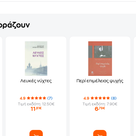
γοράζουν
Λευκές νύχτες
Περί επιμέλειας ψυχής
4.9
(7)
4.9
(8)
Τιμή εκδότη: 12.50€
Τιμή εκδότη: 7.90€
11
6
,81€
,79€