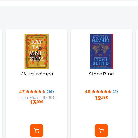
Κλυταιμνήστρα
Stone Blind
4.7
(16)
4.5
(2)
12
Τιμή εκδότη: 19.90€
,59€
13
,99€