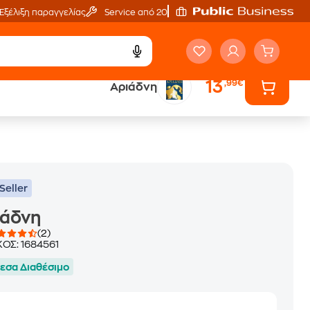
Εξέλιξη παραγγελίας
Service από 20'
13
,99€
Αριάδνη
ά
Έλα στον κόσμο
των ηχητικών βιβλίων
Seller
ιάδνη
(2)
ΚΟΣ:
1684561
εσα Διαθέσιμο