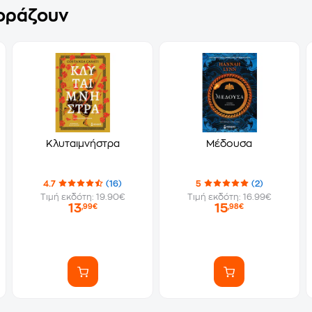
γοράζουν
Κλυταιμνήστρα
Μέδουσα
4.7
(16)
5
(2)
Τιμή εκδότη: 19.90€
Τιμή εκδότη: 16.99€
13
15
,99€
,98€