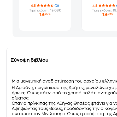
4.5
(2)
4.8
Τιμή εκδότη: 19.08€
Τιμή εκδότη: 19
13
13
,99€
,93€
Σύνοψη βιβλίου
Μια μαγευτική αναδιατύπωση του αρχαίου ελλην
Η Αριάδνη, πριγκίπισσα της Κρήτης, μεγαλώνει χαι
ήρωες. Όμως κάτω από το χρυσό παλάτι αντηχούν 
αίματος.
Όταν ο πρίγκιπας της Αθήνας Θησέας φτάνει για να
Αψηφώντας τους θεούς, προδίδοντας την οικογένε
σκοτώσει τον Μινώταυρο. Όμως η απόφαση της Αριά