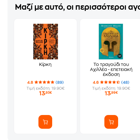
Μαζί με αυτό, οι περισσότεροι α
Κίρκη
Το τραγούδι του
Αχιλλέα - επετειακή
έκδοση
4.8
(89)
4.6
(48)
Τιμή εκδότη: 19.90€
Τιμή εκδότη: 19.90€
13
13
,93€
,99€