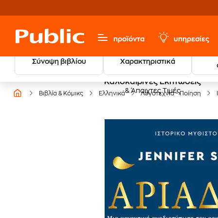
προϊόντα
υπηρεσίες
Σύνοψη βιβλίου
Χαρακτηριστικά
Καλοκαιρινές Εκπτώσεις
& Άπαιχτες Τιμές
Βιβλία & Κόμικς
Ελληνικά
Λογοτεχνία - Ποίηση