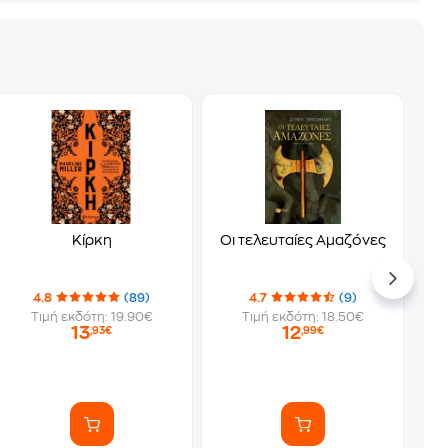
Κίρκη
Οι τελευταίες Αμαζόνες
4.8
(89)
4.7
(9)
Τιμή εκδότη: 19.90€
Τιμή εκδότη: 18.50€
13
12
,93€
,99€