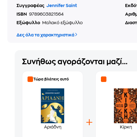
Συγγραφέας
Jennifer Saint
Εκδό
ISBN
9789603821564
Αριθ
Εξώφυλλο
Μαλακό εξώφυλλο
Διασ
Δες όλα τα χαρακτηριστικά
Συνήθως αγοράζονται μαζί...
Τώρα βλέπεις αυτό
Αριάδνη
Κίρκη