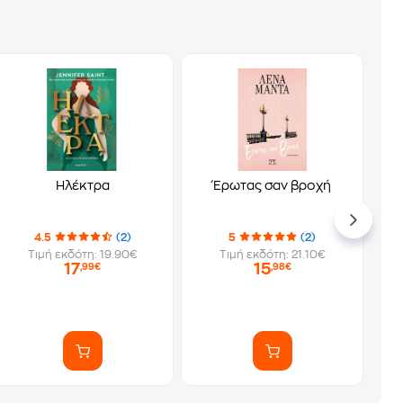
Ηλέκτρα
Έρωτας σαν βροχή
4.5
(2)
5
(2)
Τιμή εκδότη: 19.90€
Τιμή εκδότη: 21.10€
17
15
,99€
,98€