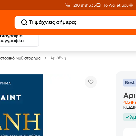
210 8181333
Το Wallet μου
Βιογραφία
20 € Public επιστροφή
Δωρεάν Μεταφορικ
συγγραφέα
με Snappi
με Public+ Delivery
Αριάδνη
Ιστορικό Μυθιστόρημα
Best 
Αρ
4.5
ΚΩΔΙ
Άμ