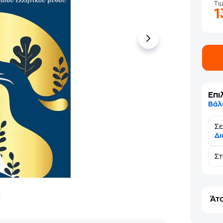
Τι
1
Επι
Βάλ
Σε
Δι
Σ
Άτο