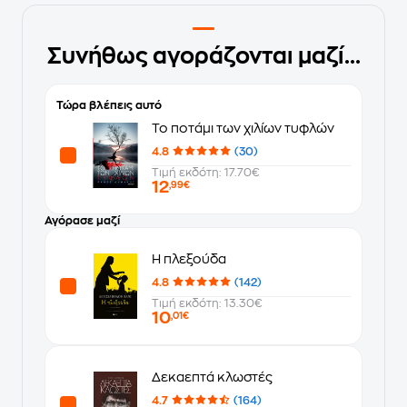
Συνήθως αγοράζονται μαζί...
Τώρα βλέπεις αυτό
Το ποτάμι των χιλίων τυφλών
4.8
(30)
Τιμή εκδότη: 17.70€
12
,99€
Αγόρασε μαζί
Η πλεξούδα
4.8
(142)
Τιμή εκδότη: 13.30€
10
,01€
Δεκαεπτά κλωστές
4.7
(164)