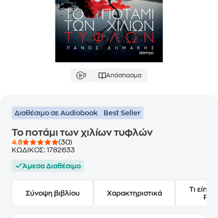
1
Απόσπασμα
Διαθέσιμο σε Audiobook
Best Seller
Το ποτάμι των χιλίων τυφλών
4.8
(30)
ΚΩΔΙΚΟΣ:
1782633
Άμεσα Διαθέσιμο
Τι είπαν
Σύνοψη βιβλίου
Χαρακτηριστικά
Frie