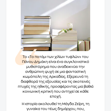
Το «Το ποτάμι των χιλίων τυφλών» του
Πάνου Δημάκη είναι ένα συγκλονιστικό
μυθιστόρημα που αναδεικνύει την
ανθρώπινη ψυχή σε μια φανταστική
κωμόπολη της Αρκαδίας. Εξερευνά τη
διαφθορά της εξουσίας και τις σκοτεινές
πτυχές της ηθικής, προσφέροντας μια βαθιά
κοινωνική κριτική που αντηχεί σε κάθε
εποχή.
Η ιστορία ακολουθεί τη Μάγδα Ζεΐρη, τη
γυναίκα του τέως δημάρχου, που,