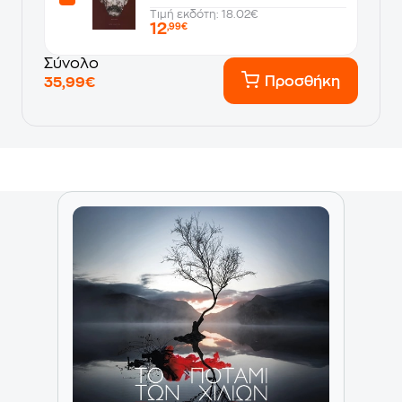
Τιμή εκδότη: 18.02€
12
,99€
Σύνολο
Προσθήκη
35,99€