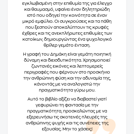
εγκλωβισμένη στην επιθυμία της για έλεγχο
και θαυμασμό, υφαίνει έναν δηλητηριώδη
ιστό που οδηγεί την κοινότητα σε έναν
μικρό εμφύλιο. Οι συγκρούσεις και τα πάθη
που ξεσπούν αποκαλύπτουν τις κρυφές
έχθρες και τις ανεκπλήρωτες επιθυμίες των
κατοίκων, δημιουργώντας ένα ψυχολογικό
θρίλερ γεμάτο ένταση.
Η γραφή του Δημάκη είναι γεμάτη ποιητική
δύναμη και διεισδυτικότητα. Χρησιμοποιεί
ζωντανές εικόνες και λεπτομερείς
περιγραφές που φέρνουν στο προσκήνιο
την ανθρώπινη φύση και την αδυναμία της,
κάνοντάς με να αναλογιστώ την
πραγματικότητα γύρω μου.
Αυτό το βιβλίο αξίζει να διαβαστεί γιατί
γεφυρώνει τη φαντασία με την
πραγματικότητα, προσκαλώντας με να
εξερευνήσω τις σκοτεινές πλευρές της
ανθρώπινης ψυχής και τις συνέπειες της
εξουσίας. Μην το χάσεις!