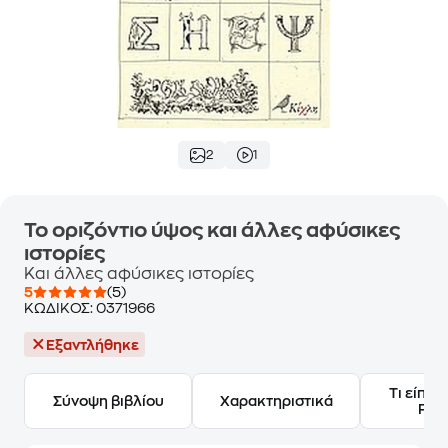
2
1
Το οριζόντιο ύψος και άλλες αφύσικες
ιστορίες
Και άλλες αφύσικες ιστορίες
5
(5)
ΚΩΔΙΚΟΣ:
0371966
Εξαντλήθηκε
Τι είπαν
Σύνοψη βιβλίου
Χαρακτηριστικά
Frie