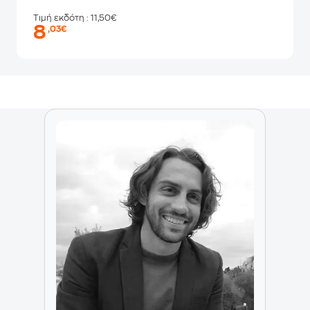
Τιμή εκδότη
: 11,50€
8
,03€