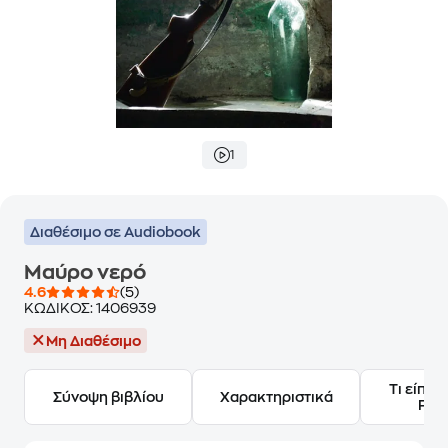
1
Διαθέσιμο σε Audiobook
Μαύρο νερό
4.6
(5)
ΚΩΔΙΚΟΣ:
1406939
Μη Διαθέσιμο
Τι είπαν
Σύνοψη βιβλίου
Χαρακτηριστικά
Frie