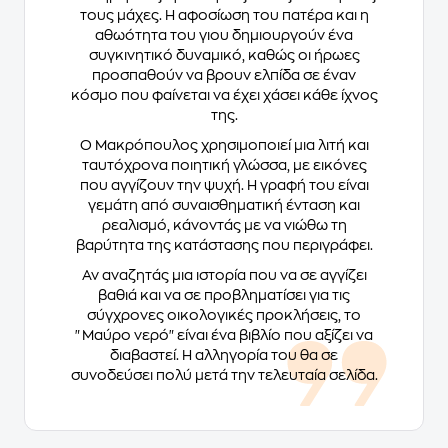
τους μάχες. Η αφοσίωση του πατέρα και η
αθωότητα του γιου δημιουργούν ένα
συγκινητικό δυναμικό, καθώς οι ήρωες
προσπαθούν να βρουν ελπίδα σε έναν
κόσμο που φαίνεται να έχει χάσει κάθε ίχνος
της.
Ο Μακρόπουλος χρησιμοποιεί μια λιτή και
ταυτόχρονα ποιητική γλώσσα, με εικόνες
που αγγίζουν την ψυχή. Η γραφή του είναι
γεμάτη από συναισθηματική ένταση και
ρεαλισμό, κάνοντάς με να νιώθω τη
βαρύτητα της κατάστασης που περιγράφει.
Αν αναζητάς μια ιστορία που να σε αγγίζει
βαθιά και να σε προβληματίσει για τις
σύγχρονες οικολογικές προκλήσεις, το
"Μαύρο νερό" είναι ένα βιβλίο που αξίζει να
διαβαστεί. Η αλληγορία του θα σε
συνοδεύσει πολύ μετά την τελευταία σελίδα.