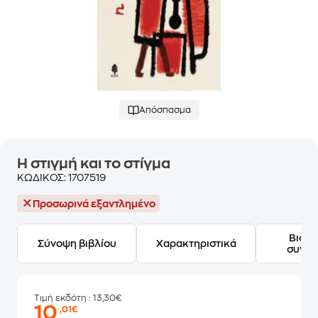
Απόσπασμα
Η στιγμή και το στίγμα
ΚΩΔΙΚΟΣ:
1707519
Προσωρινά εξαντλημένο
Βιογ
Σύνοψη βιβλίου
Χαρακτηριστικά
συγγ
Τιμή εκδότη
: 13,30€
10
,01€