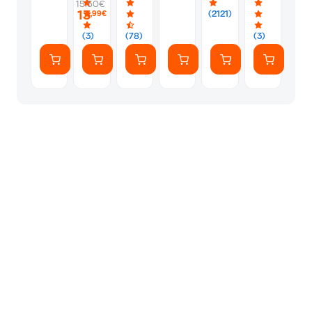
15.50€
PS5
Silver
Φακελάκι
13
(2121)
,99€
(7
Αυτοκόλλητ
(3)
(78)
(3)