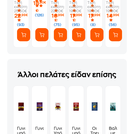
18
Τιμή
Τιμή
Τιμή
Τιμή
Τιμή
,80€
Η
εκδότη:
εκδότη:
εκδότη:
εκδότη:
εκδότη:
επόμενη
25.50€
22.20€
19.90€
19.90€
19.90€
γενιά
22
16
17
17
14
(126)
,99€
,99€
,99€
,99€
,99€
(93)
(75)
(95)
(8)
(56)
Άλλοι πελάτες είδαν επίσης
Γυναικεία
Γυναικεία υπόθεση 4 - Τζόκερ
Γυναικεία
Γυναικεία
Οι
Βαλς
υπόθεση
Υπόθεση
υπόθεση
Τρεις
με