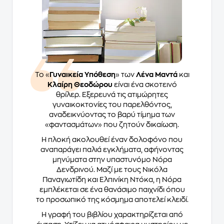
Το «
Γυναικεία Υπόθεση
» των
Λένα Μαντά
και
Κλαίρη Θεοδώρου
είναι ένα σκοτεινό
θρίλερ. Εξερευνά τις ατιμώρητες
γυναικοκτονίες του παρελθόντος,
αναδεικνύοντας το βαρύ τίμημα των
«φαντασμάτων» που ζητούν δικαίωση.
Η πλοκή ακολουθεί έναν δολοφόνο που
αναπαράγει παλιά εγκλήματα, αφήνοντας
μηνύματα στην υπαστυνόμο Νόρα
Δενδρινού. Μαζί με τους Νικόλα
Παναγιωτίδη και Ελπινίκη Ντόκα, η Νόρα
εμπλέκεται σε ένα θανάσιμο παιχνίδι όπου
το προσωπικό της κόσμημα αποτελεί κλειδί.
Η γραφή του βιβλίου χαρακτηρίζεται από