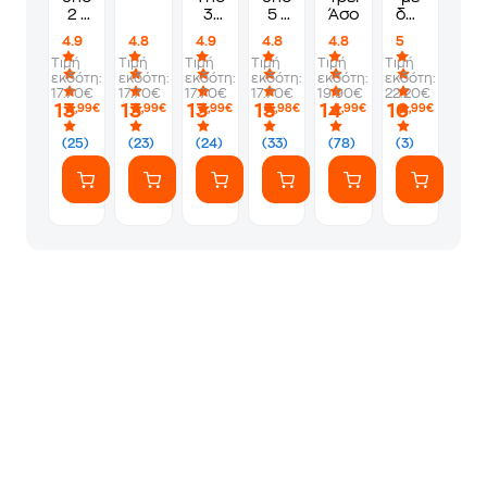
2 -
3:
5 -
Άσοι
δώδεκα
Φιλιά
Scripta
Άδειο
θεούς
4.9
4.8
4.9
4.8
4.8
5
Πυρά
Manent
νυφικό
Τιμή
Τιμή
Τιμή
Τιμή
Τιμή
Τιμή
εκδότη:
εκδότη:
εκδότη:
εκδότη:
εκδότη:
εκδότη:
17.70€
17.70€
17.70€
17.70€
19.90€
22.20€
13
13
13
15
14
16
,99€
,99€
,99€
,98€
,99€
,99€
(25)
(23)
(24)
(33)
(78)
(3)