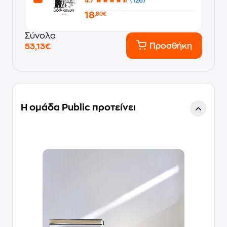
4.7
(126)
18
,80€
Σύνολο
Προσθήκη
53,13€
Η ομάδα Public προτείνει