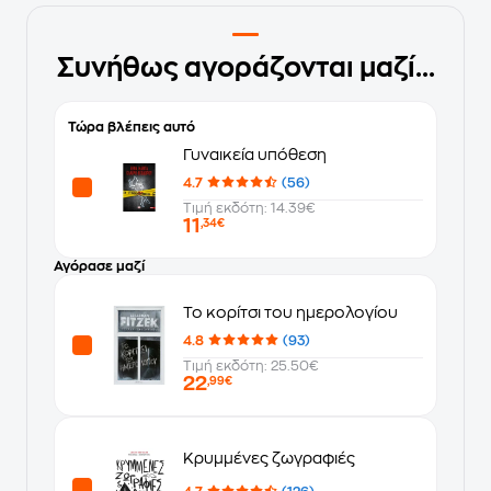
Συνήθως αγοράζονται μαζί...
Τώρα βλέπεις αυτό
Γυναικεία υπόθεση
4.7
(56)
Τιμή εκδότη: 14.39€
11
,34€
Αγόρασε μαζί
Το κορίτσι του ημερολογίου
4.8
(93)
Τιμή εκδότη: 25.50€
22
,99€
Κρυμμένες ζωγραφιές