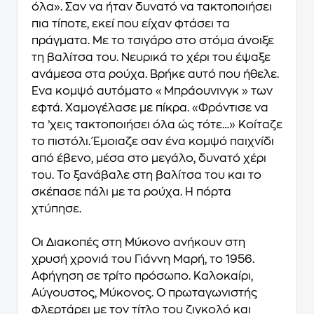
όλα». Σαν να ήταν δυνατό να τακτοποιήσει
πια τίποτε, εκεί που είχαν φτάσει τα
πράγματα. Με το τσιγάρο στο στόμα άνοιξε
τη βαλίτσα του. Νευρικά το χέρι του έψαξε
ανάμεσα στα ρούχα. Βρήκε αυτό που ήθελε.
Ένα κομψό αυτόματο «Μπράουνινγκ » των
εφτά. Χαμογέλασε με πίκρα. «Φρόντισε να
τα ’χεις τακτοποιήσει όλα ώς τότε…» Κοίταζε
το πιστόλι. Έμοιαζε σαν ένα κομψό παιχνίδι
από έβενο, μέσα στο μεγάλο, δυνατό χέρι
του. Το ξανάβαλε στη βαλίτσα του και το
σκέπασε πάλι με τα ρούχα. Η πόρτα
χτύπησε.
Οι Διακοπές στη Μύκονο ανήκουν στη
χρυσή χρονιά του Γιάννη Μαρή, το 1956.
Αφήγηση σε τρίτο πρόσωπο. Καλοκαίρι,
Αύγουστος, Μύκονος. Ο πρωταγωνιστής
φλερτάρει με τον τίτλο του ζιγκολό και