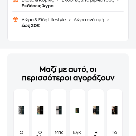
Βιβλία & Κόμικς
Εκδότες & τα βιβλία τους
Eκδόσεις Άγρα
Δώρα & Είδη Lifestyle
Δώρα ανά τιμή
έως 20€
Μαζί με αυτό, οι
περισσότεροι αγοράζουν
Ο
Ο
Μπούμεραγκ
Έγκλημα
Η
Το