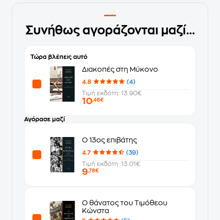
Συνήθως αγοράζονται μαζί...
Τώρα βλέπεις αυτό
Διακοπές στη Μύκονο
4.8
(4)
Τιμή εκδότη: 13.90€
10
,46€
Αγόρασε μαζί
Ο 13ος επιβάτης
4.7
(39)
Τιμή εκδότη: 13.01€
9
,78€
Ο θάνατος του Τιμόθεου
Κώνστα