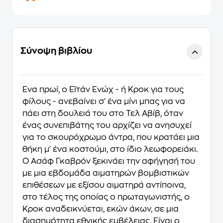
Σύνοψη βιβλίου
Ένα πρωί, ο Εϊτάν Ενώχ - ή Κροκ για τους
φίλους - ανεβαίνει σ' ένα μίνι μπας για να
πάει στη δουλειά του στο Τελ Αβίβ, όταν
ένας συνεπιβάτης του αρχίζει να ανησυχεί
για το σκουρόχρωμο άντρα, που κρατάει μια
θήκη μ' ένα κοστούμι, στο ίδιο λεωφορειάκι.
Ο Ασάφ Γκαβρόν ξεκινάει την αφήγησή του
με μια εβδομάδα αιματηρών βομβιστικών
επιθέσεων με εξίσου αιματηρά αντίποινα,
στο τέλος της οποίας ο πρωταγωνιστής, ο
Κροκ αναδεικνύεται, εκών άκων, σε μια
διασημότητα εθνικής εμβέλειας. Είναι ο