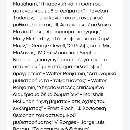
Maugham, "Η παρακμή και πτώση του
αστυνομικού μυθιστορήματος" - Tzvetan
Todorov, "Τυπολογία του αστυνομικού
μυθιστορήματος" ΙΙΙ. Αστυνομικό/ πολιτικό -
Maxim Gorki, "Απόσπασμα εισήγησης" -
Mary McCarthy, "Η δολοφονία και ο Καρλ
Μαρξ" - George Orwell, "Ο Ραλφς και η Μις
Μπλάντις" ΙV. Οι φιλόσοφοι - Siegfried
Kracauer, εισαγωγή από το έργο του "Το
αστυνομικό μυθιστόρημα: φιλοσοφική
πραγματεία" - Walter Benjamin, "Αστυνομικά
μυθιστορήματα - ταξιδεύοντας" - Walter
Benjamin, "Υπερπολυτελές επιπλωμένο
διαμέρισμα δέκα δωματίων" - Marshall
McLuhan, "Ίχνη βημάτων στις όχθες του
εγκλήματος" - Ernst Bloch, "Φιλοσοφική
θεώρηση του αστυνομικού
μυθιστορήματος" V. Borges - Jorge Luis
Borges, "Το αστυνομικό διήγημα"