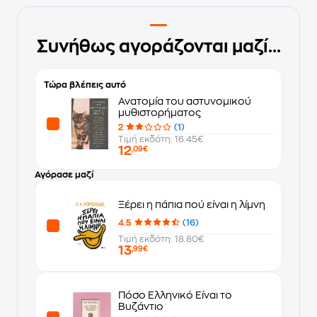
Συνήθως αγοράζονται μαζί...
Τώρα βλέπεις αυτό
Ανατομία του αστυνομικού
μυθιστορήματος
2
(1)
Τιμή εκδότη: 16.45€
12
,09€
Αγόρασε μαζί
Ξέρει η πάπια πού είναι η λίμνη
4.5
(16)
Τιμή εκδότη: 18.80€
13
,99€
Πόσο Ελληνικό Είναι το
Βυζάντιο