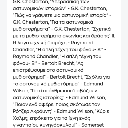
G.K. Chesterton, "Υπεράσπιση των
αστυνομικών ιστοριών" - G.K. Chesterton,
"Πώς να γράψετε μια αστυνομική ιστορία" -
G.K. Chesterton, "Για τα αστυνομικά
μυθιστορήματα" - G.K. Chesterton, "Σχετικά
με τα μυθιστορήματα αγωνίας και δράσης" ΙΙ.
Η λογοτεχνική διαμάχη - Raymond
Chandler, "Η απλή τέχνη του φόνου- Α'" -
Raymond Chandler, "Η απλή τέχνη του
φόνου- Β'" - Bertolt Brecht, "Ας
επιστρέψουμε στο αστυνομικό
μυθιστόρημα!" - Bertolt Brecht, "Σχόλια για
το αστυνομικό μυθιστόρημα" - Edmund
Wilson, "Γιατί οι άνθρωποι διαβάζουν
αστυνομικές ιστορίες;" - Edmund Wilson,
"Ποιον ενδιαφέρει ποιος σκότωσε τον
Ρότζερ Ακρόυντ;" - Edmund Wilson, "Κύριε
Χολμς, επρόκειτο για τα ίχνη ενός
γιγαντιαίου κυνηγόσκυλου!" - Somerset