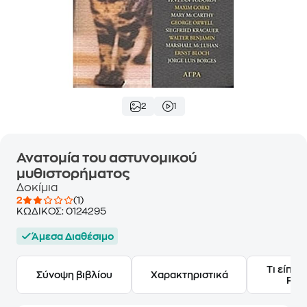
2
1
Ανατομία του αστυνομικού
μυθιστορήματος
Δοκίμια
2
(1)
ΚΩΔΙΚΟΣ:
0124295
Άμεσα Διαθέσιμο
Τι είπαν
Σύνοψη βιβλίου
Χαρακτηριστικά
Frie