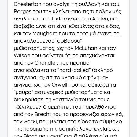
Chesterton που ανοίγει τη συλλογή και του
Borges που την κλείνει· από τις τυπολογικές
αναλύσεις του Todorov και του Auden, που
διαβεβαιώνει ότι είναι εθισμένος στο είδος,
και τον Maugham που το προτιμά έναντι του
αποκαλούμενου "σοβαρού"
μυθιστορήματος, ως τον McLuhan και τον
Wilson που φαίνεται ότι το απεχθάνονται·
από τον Chandler, που προτιμά
ανεπιφύλακτα το "hard-boiled" (σκληρό
ανάγνωσμα) απ' το κλασικό αφήγημα-
αίνιγμα, ως τον Orwell που καταδικάζει τα
"μαύρα" αστυνομικά μυθιστορήματα και
διακηρύσσει τη νοσταλγία του για τους
τζέντλεμεν-διαρρήκτες του παρελθόντος·
από τον Brecht που το προσεγγίζει ειρωνικά,
τον Gorki, που βλέπει στο είδος το σύμβολο
της παρακμής της αστικής λογοτεχνίας, ως
τον Bloch που, αντίθετα, διαβλέπει σ' αυτό