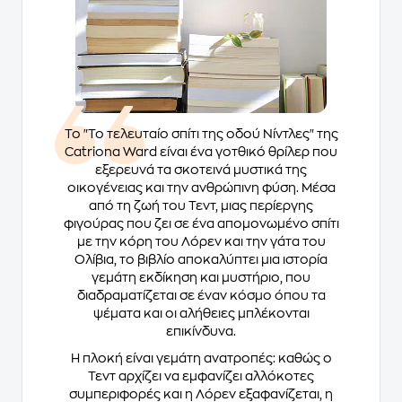
Το "Το τελευταίο σπίτι της οδού Νίντλες" της
Catriona Ward είναι ένα γοτθικό θρίλερ που
εξερευνά τα σκοτεινά μυστικά της
οικογένειας και την ανθρώπινη φύση. Μέσα
από τη ζωή του Τεντ, μιας περίεργης
φιγούρας που ζει σε ένα απομονωμένο σπίτι
με την κόρη του Λόρεν και την γάτα του
Ολίβια, το βιβλίο αποκαλύπτει μια ιστορία
γεμάτη εκδίκηση και μυστήριο, που
διαδραματίζεται σε έναν κόσμο όπου τα
ψέματα και οι αλήθειες μπλέκονται
επικίνδυνα.
Η πλοκή είναι γεμάτη ανατροπές: καθώς ο
Τεντ αρχίζει να εμφανίζει αλλόκοτες
συμπεριφορές και η Λόρεν εξαφανίζεται, η