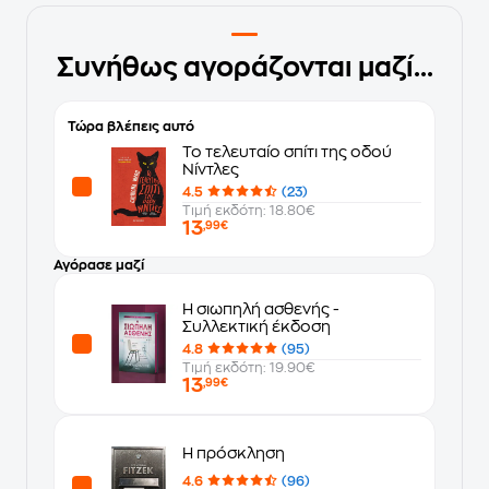
Συνήθως αγοράζονται μαζί...
Τώρα βλέπεις αυτό
Το τελευταίο σπίτι της οδού
Νίντλες
4.5
(23)
Τιμή εκδότη: 18.80€
13
,99€
Αγόρασε μαζί
Η σιωπηλή ασθενής -
Συλλεκτική έκδοση
4.8
(95)
Τιμή εκδότη: 19.90€
13
,99€
Η πρόσκληση
4.6
(96)