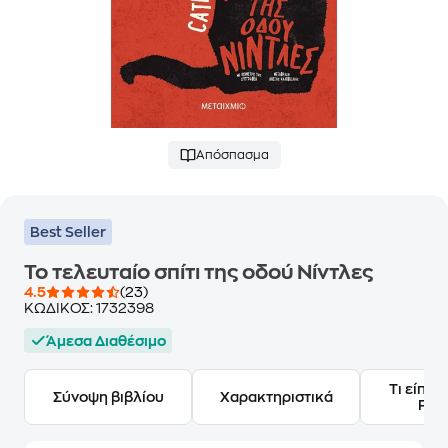
Απόσπασμα
Best Seller
Το τελευταίο σπίτι της οδού Νίντλες
4.5
(23)
ΚΩΔΙΚΟΣ:
1732398
Άμεσα Διαθέσιμο
Τι είπαν
Σύνοψη βιβλίου
Χαρακτηριστικά
Frie