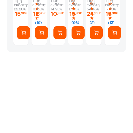
Τιμή
Τιμή
Τιμή
Τιμή
Τιμή
Τιμή
αριθμό,
εκδότη:
εκδότη:
εκδότη:
εκδότη:
εκδότη:
εκδότη:
Ο
22.20€
16.60€
14.90€
17.70€
34.45€
17.70€
Πίτερ
15
12
10
15
24
15
,98€
,20€
,99€
,98€
,99€
,98€
Παν
πρέπει
(19)
(96)
(2)
(13)
να
πεθάνει