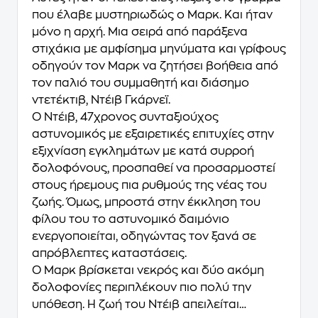
που έλαβε µυστηριωδώς ο Μαρκ. Και ήταν
µόνο η αρχή. Μια σειρά από παράξενα
στιχάκια µε αµφίσηµα µηνύµατα και γρίφους
οδηγούν τον Μαρκ να ζητήσει βοήθεια από
τον παλιό του συµµαθητή και διάσηµο
ντετέκτιβ, Ντέιβ Γκάρνεϊ.
O Ντέιβ, 47χρονος συνταξιούχος
αστυνοµικός µε εξαιρετικές επιτυχίες στην
εξιχνίαση εγκληµάτων µε κατά συρροή
δολοφόνους, προσπαθεί να προσαρµοστεί
στους ήρεµους πια ρυθµούς της νέας του
ζωής. Όµως, µπροστά στην έκκληση του
φίλου του το αστυνοµικό δαιµόνιο
ενεργοποιείται, οδηγώντας τον ξανά σε
απρόβλεπτες καταστάσεις.
Ο Μαρκ βρίσκεται νεκρός και δύο ακόµη
δολοφονίες περιπλέκουν πιο πολύ την
υπόθεση. Η ζωή του Ντέιβ απειλείται…