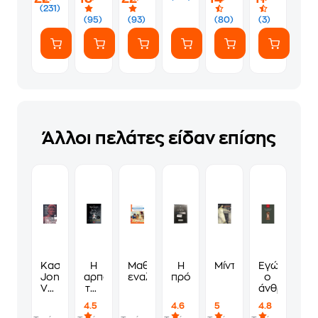
(231)
(95)
(93)
(80)
(3)
Άλλοι πελάτες είδαν επίσης
Κασετίνα:
Η
Μαθαίνοντας
Η
Μίντλμαρτς
Εγώ
Jonh
αρπαγή
εναλλακτικά
πρόσκληση
ο
Verdon:
της
άνθρωπος
Σκέψου
Άνι
4.5
4.6
5
4.8
έναν
Θόρν