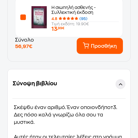
Η σιωπηλή ασθενής -
Συλλεκτική έκδοση
4.8
(95)
Τιμή εκδότη: 19.90€
13
,99€
Σύνολο
Προσθήκη
56,97€
Σύνοψη βιβλίου
Σκέψ6υ έναν αρι8μό. Έναν οποιονδήποτ3.
Δες πόσο καλά γνωρίζω όλα σου τα
μυστικά.
Αυτές ήταν οι τελευταίες λέξεις στο γράµµα