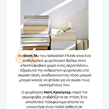
Η «
Θέση 7Α
» του Sebastian Fitzek είναι ένα
καθηλωτικό ψυχολογικό θρίλερ στον
κλειστοφοβικό χώρο ενός αεροπλάνου.
Εξερευνά την ανθρώπινη ψυχολογία υπό
ακραία πίεση, αναδεικνύοντας πόσο μακριά
μπορεί κανείς να φτάσει για να σώσει τους
αγαπημένους του.
Ο ψυχίατρος
Ματς Κρούγκερ
, παρά την
αεροφοβία, επιβιβάζεται σε πτήση. Ένα
απειλητικό τηλεφώνημα απαιτεί να
υποκινήσει έναν παλιό ασθενή σε