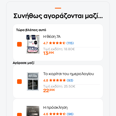
Συνήθως αγοράζονται μαζί...
Τώρα βλέπεις αυτό
Η θέση 7Α
4.7
(115)
Τιμή εκδότη: 18.80€
13
,99€
Αγόρασε μαζί
Το κορίτσι του ημερολογίου
4.8
(93)
Τιμή εκδότη: 25.50€
22
,99€
Η πρόσκληση
4.6
(96)