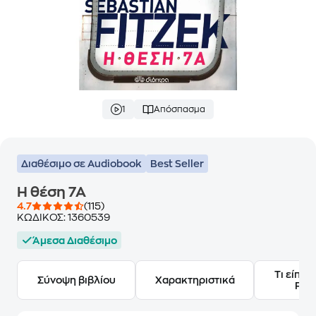
1
Απόσπασμα
Διαθέσιμο σε Audiobook
Best Seller
Η θέση 7Α
4.7
(115)
ΚΩΔΙΚΟΣ:
1360539
Άμεσα Διαθέσιμο
Τι είπαν
Σύνοψη βιβλίου
Χαρακτηριστικά
Frie