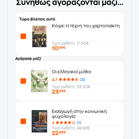
Συνήθως αγοράζονται μαζί...
Τώρα βλέπεις αυτό
Κόψε: Η τέχνη του χαρτοπαίκτη
Τιμή εκδότη: 11.00€
10
,99€
Αγόρασε μαζί
Οι ελληνικοί μύθοι
4.7
(3)
Τιμή εκδότη: 33.50€
23
,99€
Εισαγωγή στην κοινωνική
ψυχολογία
4
(1)
Τιμή εκδότη: 49.82€
22
,99€