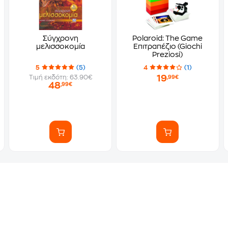
Σύγχρονη
Polaroid: The Game
μελισσοκομία
Επιτραπέζιο (Giochi
Preziosi)
5
(5)
4
(1)
19
Τιμή εκδότη: 63.90€
,99€
48
,99€