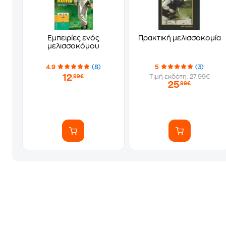
Εμπειρίες ενός
Πρακτική μελισσοκομία
μελισσοκόμου
4.9
(8)
5
(3)
12
Τιμή εκδότη: 27.99€
,99€
25
,99€