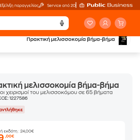
Εξέλιξη παραγγελίας
Service από 20'
Πρακτική μελισσοκομία βήμα-βήμα
ά
Έλα στον κόσμο
των ηχητικών βιβλίων
κτική μελισσοκομία βήμα-βήμα
 οι χειρισμοί του μελισσοκόμου σε 65 βήματα
ΚΟΣ:
1227586
αντλήθηκε
μή εκδότη
: 24,00€
19
,00€