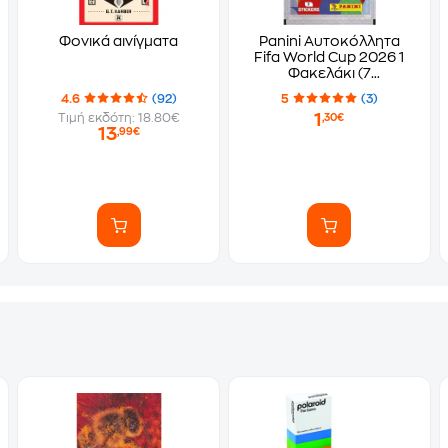
Φονικά αινίγματα
Panini Αυτοκόλλητα
Fifa World Cup 2026 1
Φακελάκι (7
Αυτοκόλλητα)
4.6
(92)
5
(3)
1
Τιμή εκδότη: 18.80€
,30€
13
,99€