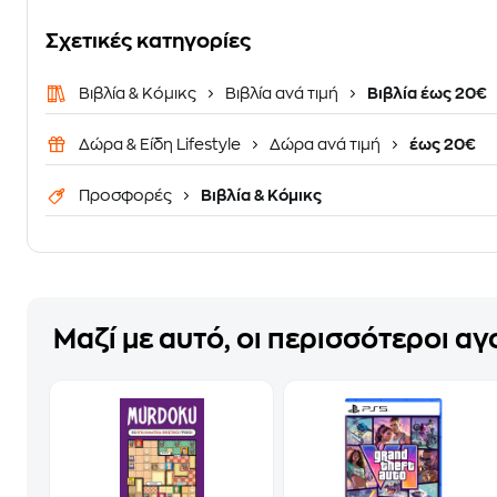
Σχετικές κατηγορίες
Βιβλία & Κόμικς
Βιβλία ανά τιμή
Βιβλία έως 20€
Δώρα & Είδη Lifestyle
Δώρα ανά τιμή
έως 20€
Προσφορές
Βιβλία & Κόμικς
Μαζί με αυτό, οι περισσότεροι α