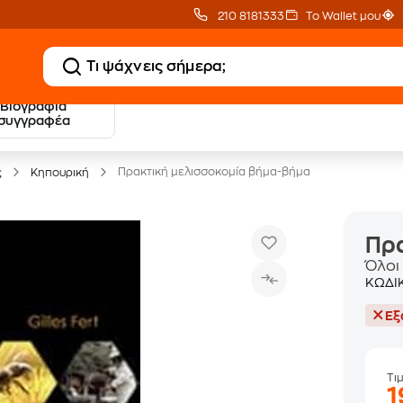
210 8181333
Το Wallet μου
Βιογραφία
20 € Public επιστροφή
Δωρεάν Μεταφορικ
συγγραφέα
με Snappi
με Public+ Delivery
Πρακτική μελισσοκομία βήμα-βήμα
ς
Κηπουρική
Πρα
Όλοι
ΚΩΔΙ
Εξ
Τι