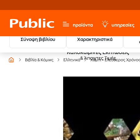
προϊόντα
υπηρεσίες
Σύνοψη βιβλίου
Χαρακτηριστικά
Καλοκαιρινές Εκπτώσεις
& Άπαιχτες Τιμές
Βιβλία & Κόμικς
Ελληνικά
Χόμπι - Ελεύθερος Χρόνο