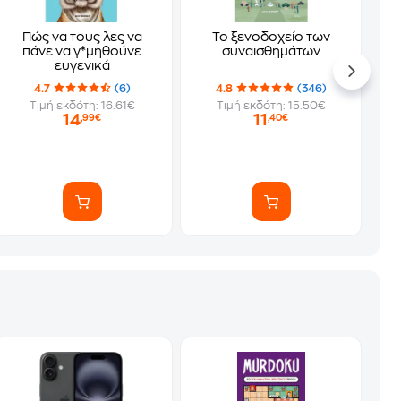
Πώς να τους λες να
Το ξενοδοχείο των
πάνε να γ*μηθούνε
συναισθημάτων
ευγενικά
4.7
(6)
4.8
(346)
Τιμή εκδότη: 16.61€
Τιμή εκδότη: 15.50€
14
11
,99€
,40€