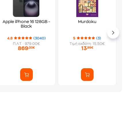
Apple iPhone 16 128GB -
Murdoku
Black
4.8
(3040)
5
(3)
Π.Λ.Τ. : 979.00€
Τιμή εκδότη: 15.50€
869
13
,00€
,99€