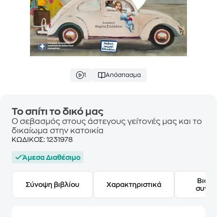
1
Απόσπασμα
Το σπίτι το δικό μας
Ο σεβασμός στους άστεγους γείτονές μας και το
δικαίωμα στην κατοικία
ΚΩΔΙΚΟΣ:
1231978
Άμεσα Διαθέσιμο
Βιογ
Σύνοψη βιβλίου
Χαρακτηριστικά
συγγ