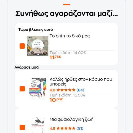
Συνήθως αγοράζονται μαζί...
Τώρα βλέπεις αυτό
Το σπίτι το δικό μας
Τιμή εκδότη: 14.00€
11
,76€
Αγόρασε μαζί
Καλώς ήρθες στον κόσμο που
μπορείς
4.8
(84)
Τιμή εκδότη: 15.50€
10
,00€
Μια φυσιολογική ζωή
4.8
(81)