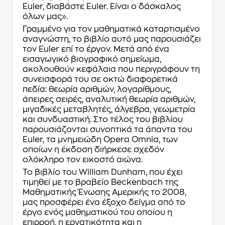
Euler, διαβάστε Euler. Είναι ο δάσκαλος
όλων μας».
Γραμμένο για τον μαθηματικά καταρτισμένο
αναγνώστη, το βιβλίο αυτό μας παρουσιάζει
τον Euler επί το έργον. Μετά από ένα
εισαγωγικό βιογραφικό σημείωμα,
ακολουθούν κεφάλαια που περιγράφουν τη
συνεισφορά του σε οκτώ διαφορετικά
πεδία: θεωρία αριθμών, λογαρίθμους,
άπειρες σειρές, αναλυτική θεωρία αριθμών,
μιγαδικές μεταβλητές, άλγεβρα, γεωμετρία
και συνδυαστική. Στο τέλος του βιβλίου
παρουσιάζονται συνοπτικά τα άπαντα του
Euler, τα μνημειώδη Opera Omnia, των
οποίων η έκδοση διήρκεσε σχεδόν
ολόκληρο τον εικοστό αιώνα.
Το βιβλίο του
William Dunham
, που έχει
τιμηθεί με το
βραβείο Beckenbach της
Μαθηματικής Ένωσης Αμερικής το 2008
,
μας προσφέρει ένα έξοχο δείγμα από το
έργο ενός μαθηματικού του οποίου η
επιρροή, η εργατικότητα και η