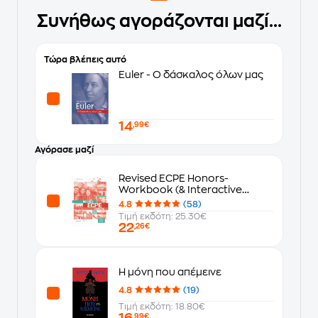
Συνήθως αγοράζονται μαζί...
Τώρα βλέπεις αυτό
Euler - Ο δάσκαλος όλων μας
14
,99€
Αγόρασε μαζί
Revised ECPE Honors-
Workbook (& Interactive
Webbook) Student's Book
4.8
(58)
Τιμή εκδότη: 25.30€
22
,26€
Η μόνη που απέμεινε
4.8
(19)
Τιμή εκδότη: 18.80€
16
,99€