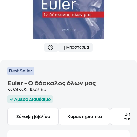
1
Απόσπασμα
Best Seller
Euler - Ο δάσκαλος όλων μας
ΚΩΔΙΚΟΣ:
1632185
Άμεσα Διαθέσιμο
Βιογ
Σύνοψη βιβλίου
Χαρακτηριστικά
συγγ