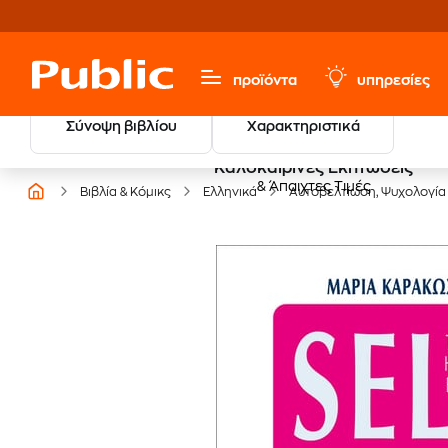
προϊόντα
υπηρεσίες
Σύνοψη βιβλίου
Χαρακτηριστικά
Καλοκαιρινές Εκπτώσεις
& Άπαιχτες Τιμές
Βιβλία & Κόμικς
Ελληνικά
Αυτοβελτίωση, Ψυχολογία 