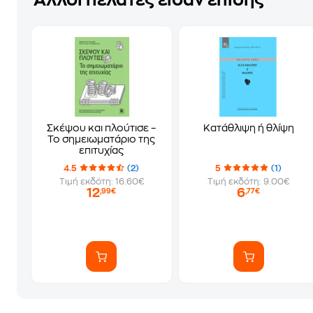
Άλλοι πελάτες είδαν επίσης
Σκέψου και πλούτισε –
Κατάθλιψη ή θλίψη
Το σημειωματάριο της
επιτυχίας
4.5
(2)
5
(1)
Τιμή εκδότη: 16.60€
Τιμή εκδότη: 9.00€
12
6
,99€
,77€