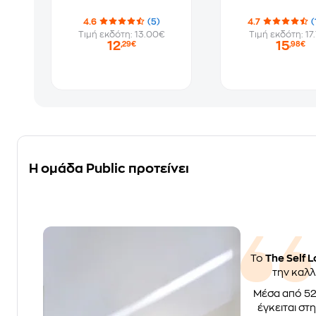
4.6
(5)
4.7
(
Τιμή εκδότη: 13.00€
Τιμή εκδότη: 17
12
15
,29€
,98€
Η ομάδα Public προτείνει
Το
The Self L
την καλλ
Μέσα από 52
έγκειται στ