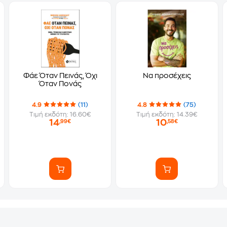
Φάε Όταν Πεινάς, Όχι
Να προσέχεις
Όταν Πονάς
4.9
(11)
4.8
(75)
Τιμή εκδότη: 16.60€
Τιμή εκδότη: 14.39€
14
10
,99€
,58€