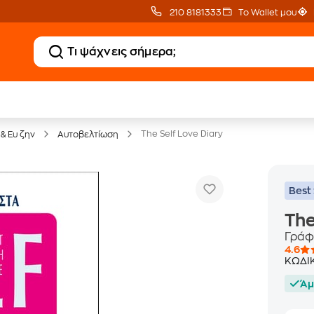
210 8181333
Το Wallet μου
20 € Public επιστροφή
Δωρεάν Μεταφορικ
με Snappi
με Public+ Delivery
The Self Love Diary
& Ευ ζην
Αυτοβελτίωση
Best 
The
Γράφ
4.6
ΚΩΔΙ
Άμ