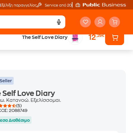
Εξέλιξη παραγγελίας
Service από 20'
12
,29€
The Self Love Diary
ά
Έλα στον κόσμο
των ηχητικών βιβλίων
Seller
 Self Love Diary
ω. Κατανοώ. Εξελίσσομαι.
(5)
ΚΟΣ:
2088749
εσα Διαθέσιμο