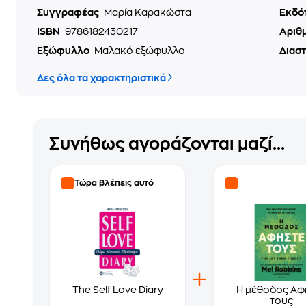
Συγγραφέας
Μαρία Καρακώστα
Εκδό
ISBN
9786182430217
Αριθ
Εξώφυλλο
Μαλακό εξώφυλλο
Διασ
Δες όλα τα χαρακτηριστικά
Συνήθως αγοράζονται μαζί...
Τώρα βλέπεις αυτό
The Self Love Diary
Η μέθοδος Αφ
τους