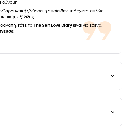
ε δύναμη.
 ενθαρρυντική γλώσσα, η οποία δεν υπόσχεται απλώς
σωπικής εξέλιξης.
τοαγάπη, τότε το
The Self Love Diary
είναι για εσένα.
πνευσε!