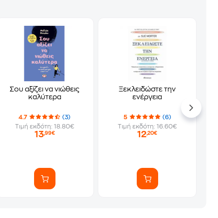
Σου αξίζει να νιώθεις
Ξεκλειδώστε την
καλύτερα
ενέργεια
4.7
(3)
5
(6)
Τιμή εκδότη: 18.80€
Τιμή εκδότη: 16.60€
13
12
,99€
,20€