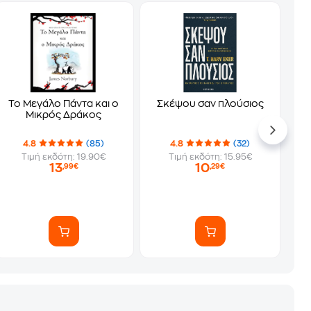
Το Μεγάλο Πάντα και ο
Σκέψου σαν πλούσιος
Μικρός Δράκος
4.8
(85)
4.8
(32)
Τιμή εκδότη: 19.90€
Τιμή εκδότη: 15.95€
13
10
,99€
,29€