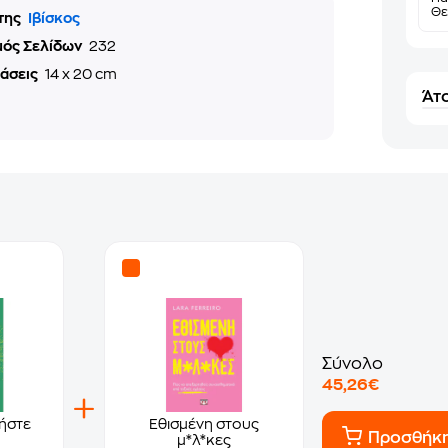
Θε
της
Ιβίσκος
μός Σελίδων
232
τάσεις
14 x 20 cm
Άτο
Σύνολο
45,26€
ήστε
Εθισμένη στους
Προσθήκ
μ*λ*κες