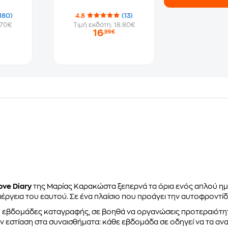
180)
4.8
(13)
.70€
Τιμή εκδότη: 18.80€
16
,99€
ove Diary
της Μαρίας Καρακώστα ξεπερνά τα όρια ενός απλού η
ιέργεια του εαυτού. Σε ένα πλαίσιο που προάγει την αυτοφροντίδ
 εβδομάδες καταγραφής, σε βοηθά να οργανώσεις προτεραιότητες
ην εστίαση στα συναισθήματα: κάθε εβδομάδα σε οδηγεί να τα α