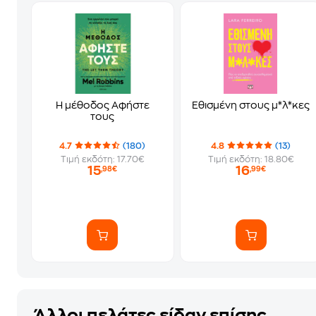
Η μέθοδος Αφήστε
Εθισμένη στους μ*λ*κες
τους
4.7
(180)
4.8
(13)
Τιμή εκδότη: 17.70€
Τιμή εκδότη: 18.80€
15
16
,98€
,99€