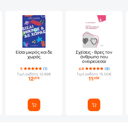
Είσαι μικρός και δε
Σχέσεις - Βρες τον
χωράς
άνθρωπο που
ονειρεύεσαι
5
(1)
4.8
(9)
Τιμή εκδότη: 12.99€
Τιμή εκδότη: 15.00€
12
11
,27€
,03€