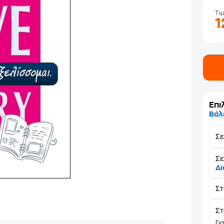
Τι
1
Επι
Βάλ
Σ
Σε
Δι
Σ
Στ
Γι