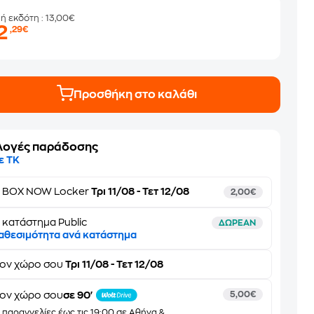
μή εκδότη
: 13,00€
2
,29€
Προσθήκη στο καλάθι
λογές παράδοσης
ε ΤΚ
ε
BOX NOW Locker
Τρι 11/08 - Τετ 12/08
2,00€
 κατάστημα Public
ΔΩΡΕΑΝ
αθεσιμότητα ανά κατάστημα
τον
χώρο σου
Τρι 11/08 - Τετ 12/08
ον χώρο σου
σε 90'
5,00€
α παραγγελίες έως τις 19:00 σε Αθήνα &