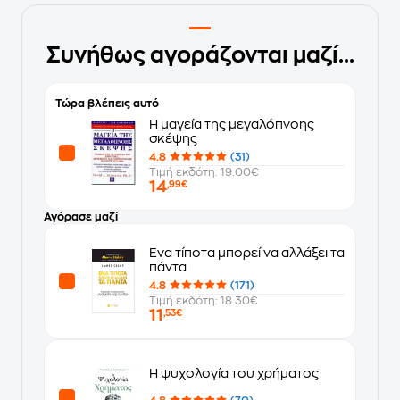
Συνήθως αγοράζονται μαζί...
Τώρα βλέπεις αυτό
Η μαγεία της μεγαλόπνοης
σκέψης
4.8
(31)
Τιμή εκδότη: 19.00€
14
,99€
Αγόρασε μαζί
Ένα τίποτα μπορεί να αλλάξει τα
πάντα
4.8
(171)
Τιμή εκδότη: 18.30€
11
,53€
Η ψυχολογία του χρήματος