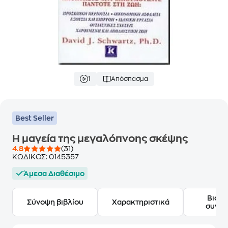
1
Απόσπασμα
Best Seller
Η μαγεία της μεγαλόπνοης σκέψης
4.8
(31)
ΚΩΔΙΚΟΣ:
0145357
Άμεσα Διαθέσιμο
Βιογ
Σύνοψη βιβλίου
Χαρακτηριστικά
συγγ