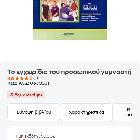
Το εγχειρίδιο του προσωπικού γυμναστή
4
(1)
ΚΩΔΙΚΟΣ:
0330831
Εξαντλήθηκε
Βιογ
Σύνοψη βιβλίου
Χαρακτηριστικά
συγγ
Τιμή εκδότη
: 50,00€