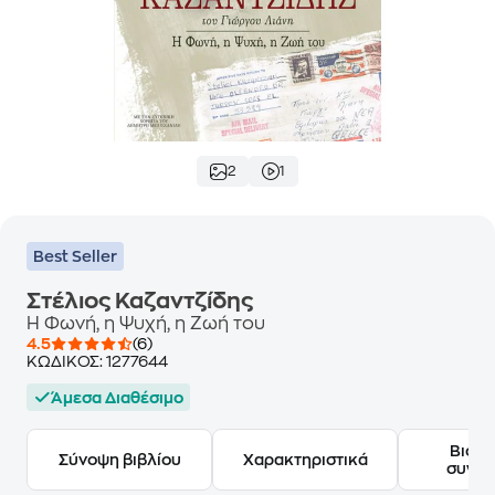
2
1
Best Seller
Στέλιος Καζαντζίδης
Η Φωνή, η Ψυχή, η Ζωή του
4.5
(6)
ΚΩΔΙΚΟΣ:
1277644
Άμεσα Διαθέσιμο
Βιογ
Σύνοψη βιβλίου
Χαρακτηριστικά
συγγ