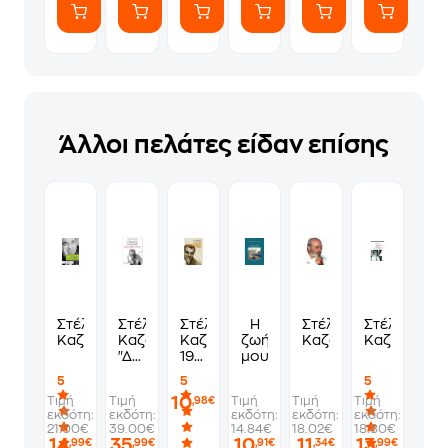
Άλλοι πελάτες είδαν επίσης
Στέλιος
Στέλιος
Στέλιος
Η
Στέλιος
Στέλιος
Καζαντζίδης
Καζαντζίδης:
Καζαντζίδης
ζωή
Καζαντζίδης
Καζαντζίδη
"Δεν
1931-
μου
με
2001
5
5
5
σβήνει
10
Τιμή
Τιμή
Τιμή
Τιμή
Τιμή
,98€
κανένας"
εκδότη:
εκδότη:
εκδότη:
εκδότη:
εκδότη:
21.00€
39.00€
14.84€
18.02€
18.80€
14
35
10
11
13
,99€
,99€
,91€
,34€
,99€