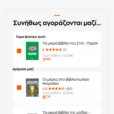
Συνήθως αγοράζονται μαζί...
Τώρα βλέπεις αυτό
Τα μικρά βιβλία του Στιλ - Παρίσι
5
(1)
Τιμή εκδότη: 14.39€
7
,96€
Αγόρασε μαζί
Οι μέρες στο βιβλιοπωλείο
Μορισάκι
4.5
(80)
Τιμή εκδότη: 12.90€
9
,71€
Τα μικρά βιβλία της μόδας -