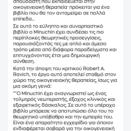
σπουδαστή που εκπαιδεύεται στην
οικογενειακή θεραπεία· πρόκειται για ένα
βιβλίο που θα τον ανταµείψει σε πολλά
επίπεδα...
Σε αυτό το εύληπτο και συναρπαστικό
βιβλίο ο Μinuchin έχει συνδέσει τις πιο
περίπλοκες θεωρητικές προσεγγίσεις,
παρουσιάζοντάς τες µε απλό και άµεσο
τρόπο µέσα από διάφορα παραδείγµατα και
επιτυγχάνοντας έτσι µια δηµιουργική
σύνθεση.
Κατά την άποψη του κριτικού Robert A.
Ravich, το έργο αυτό αποτελεί σταθµό στον
χώρο της οικογενειακής θεραπείας, ίσως για
µια ακόµη γενιά:
""Ο Minuchin έχει αναγνωριστεί ως ένας
τολµηρός νεωτεριστής, έξοχος κλινικός και
εξαιρετικός δάσκαλος. Σε αυτό το υπέροχο
βιβλίο µπόρεσε να αποτυπώσει όλο του το
θεωρητικό υπόβαθρο και την εµπειρία του.
Είναι ένα απαραίτητο εγχειρίδιο για όποιον
ενδιαφέρεται σοβαρά για την οικογενειακή