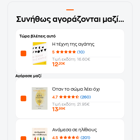
Συνήθως αγοράζονται μαζί...
Τώρα βλέπεις αυτό
Η τέχνη της αγάπης
5
(10)
Τιμή εκδότη: 16.60€
12
,20€
Αγόρασε μαζί
Όταν το σώμα λέει όχι
4.7
(260)
Τιμή εκδότη: 21.95€
13
,99€
Ανάμεσα σε ηλίθιους
4.5
(201)